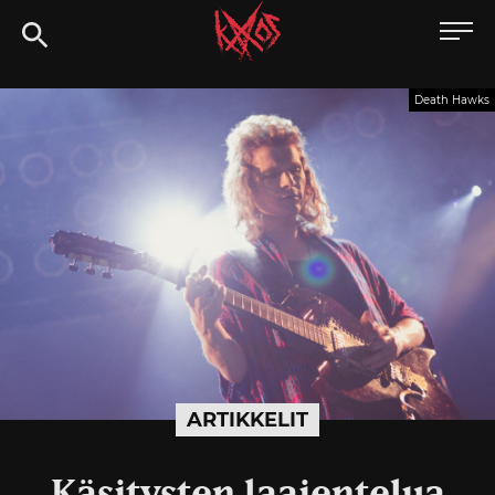
Siirry
Kaaoszine
suoraan
sisältöön
Death Hawks
ARTIKKELIT