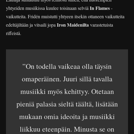
In Flames
yhtyeiden musiikissa kuulee toisinaan selviä
-
vaikutteita. Fridén muistutti yhtyeen itsekin ottaneen vaikutteita
Iron Maidenilta
edeltäjiltään ja vitsaili jopa
varastetuista
riffeistä.
”On todella vaikeaa olla täysin
omaperäinen. Juuri sillä tavalla
musiikki myös kehittyy. Otetaan
pieniä palasia sieltä täältä, lisätään
mukaan omia ideoita ja musiikki
liikkuu eteenpäin. Minusta se on