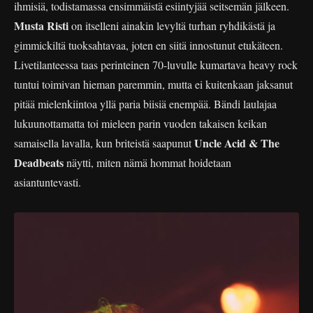
ihmisiä, todistamassa ensimmäistä esiintyjää seitsemän jälkeen.
Musta Risti
on itselleni ainakin levyltä turhan ryhdikästä ja
gimmickiltä tuoksahtavaa, joten en siitä innostunut etukäteen.
Livetilanteessa taas perinteinen 70-luvulle kumartava heavy rock
tuntui toimivan hieman paremmin, mutta ei kuitenkaan jaksanut
pitää mielenkiintoa yllä paria biisiä enempää. Bändi laulajaa
lukuunottamatta toi mieleen parin vuoden takaisen keikan
Uncle Acid & The
samaisella lavalla, kun briteistä saapunut
Deadbeats
näytti, miten nämä hommat hoidetaan
asiantuntevasti.