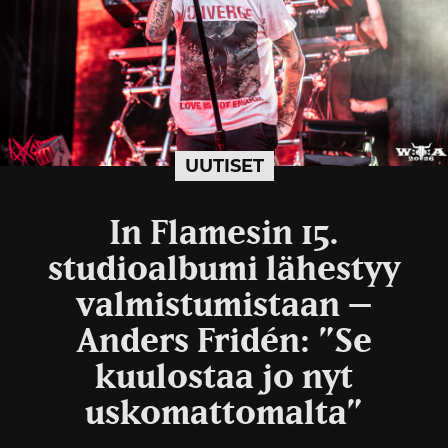
UUTISET
In Flamesin 15.
studioalbumi lähestyy
valmistumistaan –
Anders Fridén: ”Se
kuulostaa jo nyt
uskomattomalta”