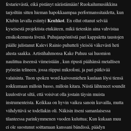
festarievästä, eikä pistänyt närästämään! Ruokailumusiikkina
tarjoiltiin sitten hieman hapokkaampaa performanssitaidetta, kun
Keuhkot
Klubin lavalla esiintyi
. En ollut ottanut selvää
kyseisestä projektista etukäteen, mikä tietenkin aina vahvistaa
ensikokemusta livenä. Puhujanpöntöstä pari kappaletta taustojen
päälle julistanut Kalevi Rainio puhutteli yleisöä väkevästi heti
alusta saakka. Artistihahmonsa Kake Puhuu sai huomion
naulittua itseensä viimeistään , kun ripusti päähänsä metallisen
pyöreän telineen, jossa riippui mikrofoni, ja pari pätkivää
valaisinta. Tuon spoken word-kaivosmiehen kaulaan löysi tiensä
roikkumaan milloin basso, milloin kitara. Niistä lähteneet soundit
kuulostivat siltä, että voisivat olla jostain täysin muista
instrumenteista. Keikkaa on hyvin vaikea sanoin kuvailla, mutta
viihdyttävä se todellakin oli. Näkisin itseni samanlaisessa
tilanteessa parinkymmenen vuoden kuluttua; Kun kukaan muu
ei ole suostunut soittamaan kanssani bändissä, päädyn