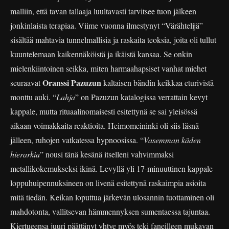
malliin, että tavan tallaaja luultavasti tarvitsee tuon jälkeen
jonkinlaista terapiaa. Viime vuonna ilmestynyt “Värähtelijä”
sisältää mahtavia tunnelmallisia ja raskaita teoksia, joita oli tullut
kuuntelemaan kaikennäköistä ja ikäistä kansaa. Se onkin
mielenkiintoinen seikka, miten harmaahapsiset vanhat miehet
Oranssi Pazuzun
seuraavat
kaltaisen bändin keikkaa eturivistä
monttu auki. “
Lahja
” on Pazuzun katalogissa verrattain kevyt
kappale, mutta rituaalinomaisesti esitettynä se sai yleisössä
aikaan voimakkaita reaktioita. Heimomeininki oli siis läsnä
jälleen, ruhojen vatkatessa hypnoosissa. “
Vasemman käden
hierarkia
” nousi tänä kesänä itselleni vahvimmaksi
metallikokemukseksi ikinä. Levyllä yli 17-minuuttinen kappale
loppuhuipennuksineen on livenä esitettynä raskaimpia asioita
mitä tiedän. Keikan loputtua järkevän ulosannin tuottaminen oli
mahdotonta, vallitsevan hämmennyksen sumentaessa tajuntaa.
Kiertueensa juuri päättänyt yhtye myös teki faneilleen mukavan