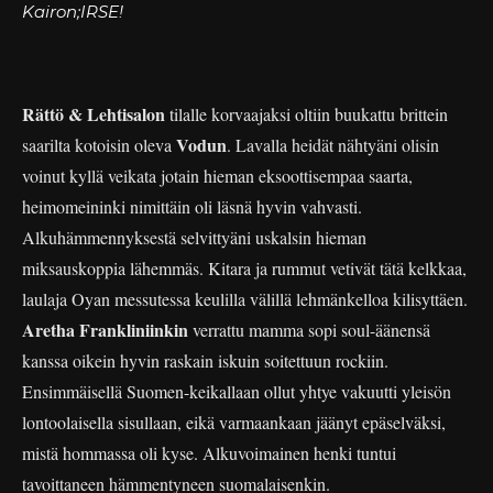
Kairon;IRSE!
Rättö & Lehtisalon
tilalle korvaajaksi oltiin buukattu brittein
Vodun
saarilta kotoisin oleva
. Lavalla heidät nähtyäni olisin
voinut kyllä veikata jotain hieman eksoottisempaa saarta,
heimomeininki nimittäin oli läsnä hyvin vahvasti.
Alkuhämmennyksestä selvittyäni uskalsin hieman
miksauskoppia lähemmäs. Kitara ja rummut vetivät tätä kelkkaa,
laulaja Oyan messutessa keulilla välillä lehmänkelloa kilisyttäen.
Aretha Frankliniinkin
verrattu mamma sopi soul-äänensä
kanssa oikein hyvin raskain iskuin soitettuun rockiin.
Ensimmäisellä Suomen-keikallaan ollut yhtye vakuutti yleisön
lontoolaisella sisullaan, eikä varmaankaan jäänyt epäselväksi,
mistä hommassa oli kyse. Alkuvoimainen henki tuntui
tavoittaneen hämmentyneen suomalaisenkin.