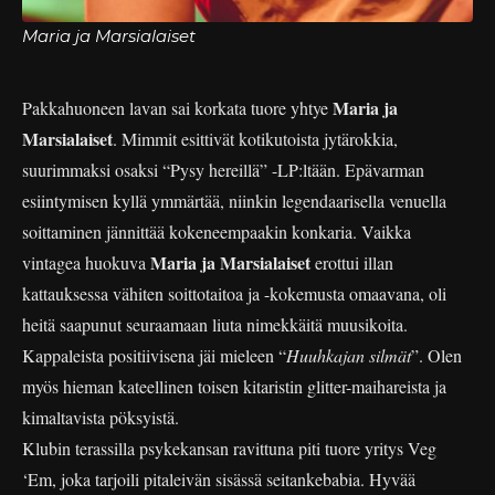
Maria ja Marsialaiset
Maria ja
Pakkahuoneen lavan sai korkata tuore yhtye
Marsialaiset
. Mimmit esittivät kotikutoista jytärokkia,
suurimmaksi osaksi “Pysy hereillä” -LP:ltään. Epävarman
esiintymisen kyllä ymmärtää, niinkin legendaarisella venuella
soittaminen jännittää kokeneempaakin konkaria. Vaikka
Maria ja Marsialaiset
vintagea huokuva
erottui illan
kattauksessa vähiten soittotaitoa ja -kokemusta omaavana, oli
heitä saapunut seuraamaan liuta nimekkäitä muusikoita.
Kappaleista positiivisena jäi mieleen “
Huuhkajan silmät
”. Olen
myös hieman kateellinen toisen kitaristin glitter-maihareista ja
kimaltavista pöksyistä.
Klubin terassilla psykekansan ravittuna piti tuore yritys Veg
‘Em, joka tarjoili pitaleivän sisässä seitankebabia. Hyvää