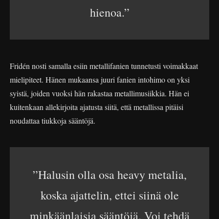
hienoa.”
Fridén nosti samalla esiin metallifanien tunnetusti voimakkaat
mielipiteet. Hänen mukaansa juuri fanien intohimo on yksi
syistä, joiden vuoksi hän rakastaa metallimusiikkia. Hän ei
kuitenkaan allekirjoita ajatusta siitä, että metallissa pitäisi
noudattaa tiukkoja sääntöjä.
”Halusin olla osa heavy metalia,
koska ajattelin, ettei siinä ole
minkäänlaisia sääntöjä. Voi tehdä