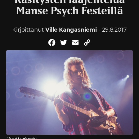
Käsitysten laajentelua
Manse Psych Festeillä
Kirjoittanut
Ville Kangasniemi
- 29.8.2017
Facebook
Twitter
Email
Copy
Link
Death Hawks