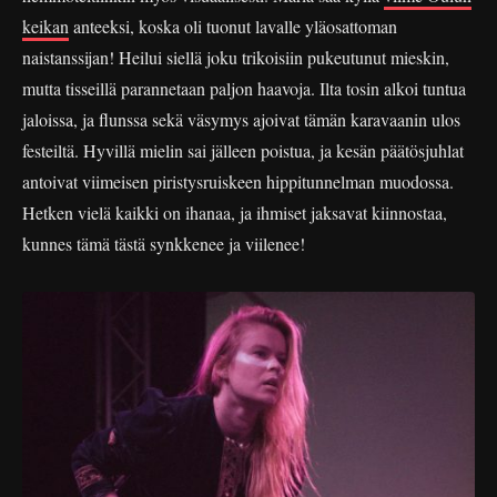
keikan
anteeksi, koska oli tuonut lavalle yläosattoman
naistanssijan! Heilui siellä joku trikoisiin pukeutunut mieskin,
mutta tisseillä parannetaan paljon haavoja. Ilta tosin alkoi tuntua
jaloissa, ja flunssa sekä väsymys ajoivat tämän karavaanin ulos
festeiltä. Hyvillä mielin sai jälleen poistua, ja kesän päätösjuhlat
antoivat viimeisen piristysruiskeen hippitunnelman muodossa.
Hetken vielä kaikki on ihanaa, ja ihmiset jaksavat kiinnostaa,
kunnes tämä tästä synkkenee ja viilenee!