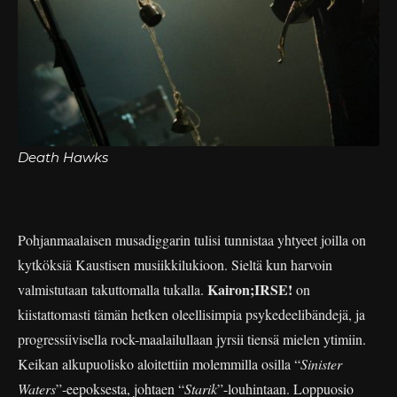
Death Hawks
Pohjanmaalaisen musadiggarin tulisi tunnistaa yhtyeet joilla on
kytköksiä Kaustisen musiikkilukioon. Sieltä kun harvoin
Kairon;IRSE!
valmistutaan takuttomalla tukalla.
on
kiistattomasti tämän hetken oleellisimpia psykedeelibändejä, ja
progressiivisella rock-maalailullaan jyrsii tiensä mielen ytimiin.
Keikan alkupuolisko aloitettiin molemmilla osilla “
Sinister
Waters
”-eepoksesta, johtaen “
Starik
”-louhintaan. Loppuosio