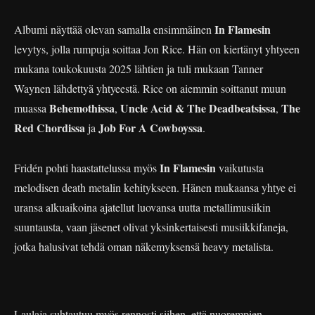
In Flamesin
Albumi näyttää olevan samalla ensimmäinen
levytys, jolla rumpuja soittaa Jon Rice. Hän on kiertänyt yhtyeen
mukana toukokuusta 2025 lähtien ja tuli mukaan Tanner
Waynen lähdettyä yhtyeestä. Rice on aiemmin soittanut muun
Behemothissa
Uncle Acid & The Deadbeatsissa
The
muassa
,
,
Red Chordissa
Job For A Cowboyssa
ja
.
In Flamesin
Fridén pohti haastattelussa myös
vaikutusta
melodisen death metalin kehitykseen. Hänen mukaansa yhtye ei
uransa alkuaikoina ajatellut luovansa uutta metallimusiikin
suuntausta, vaan jäsenet olivat yksinkertaisesti musiikkifaneja,
jotka halusivat tehdä oman näkemyksensä heavy metalista.
Laulaja suhtautuu myös rennosti siihen, että nuorempien