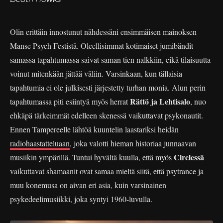
Olin erittäin innostunut nähdessäni ensimmäisen mainoksen
Manse Psych Festistä. Oleellisimmat kotimaiset jumibändit
samassa tapahtumassa saivat saman tien nalkkiin, eikä tilaisuutta
voinut mitenkään jättää väliin. Varsinkaan, kun tällaisia
tapahtumia ei ole julkisesti järjestetty turhan monia. Alun perin
Rättö ja Lehtisalo
tapahtumassa piti esiintyä myös herrat
, nuo
ehkäpä tärkeimmät edelleen skenessä vaikuttavat psykonautit.
Ennen Tampereelle lähtöä kuuntelin laastariksi heidän
radiohaastatteluaan
, joka valotti hieman historiaa junnaavan
Circlessä
musiikin ympärillä. Tuntui hyvältä kuulla, että myös
vaikuttavat shamaanit ovat samaa mieltä siitä, että psytrance ja
muu konemusa on aivan eri asia, kuin varsinainen
psykedeelimusiikki, joka syntyi 1960-luvulla.