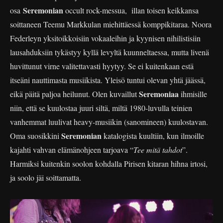
Seremonian
osa
occult rock-messua, illan toisen keikkansa
soittaneen Teemu Markkulan miehittäessä komppikitaraa. Noora
Federleyn yksitoikkoisiin vokaaleihin ja kyynisen nihilistisiin
lausahduksiin tykästyy kyllä levyltä kuunneltaessa, mutta livenä
huvittunut virne valitettavasti hyytyy. Se ei kuitenkaan estä
itseäni nauttimasta musiikista. Yleisö tuntui olevan yhtä jäässä,
Seremoniaa
eikä päitä paljoa heilunut. Olen kuvaillut
ihmisille
niin, että se kuulostaa juuri siltä, miltä 1980-luvulla teinien
vanhemmat luulivat heavy-musiikin (sanomineen) kuulostavan.
Seremonian
Oma suosikkini
katalogista kuultiin, kun ilmoille
kajahti vahvan elämänohjeen tarjoava “
Tee mitä tahdot
”.
Harmiksi kuitenkin soolon kohdalla Pirisen kitaran hihna irtosi,
ja soolo jäi soittamatta.