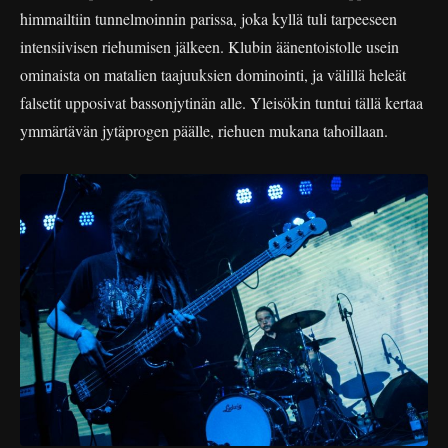
himmailtiin tunnelmoinnin parissa, joka kyllä tuli tarpeeseen
intensiivisen riehumisen jälkeen. Klubin äänentoistolle usein
ominaista on matalien taajuuksien dominointi, ja välillä heleät
falsetit upposivat bassonjytinän alle. Yleisökin tuntui tällä kertaa
ymmärtävän jytäprogen päälle, riehuen mukana tahoillaan.