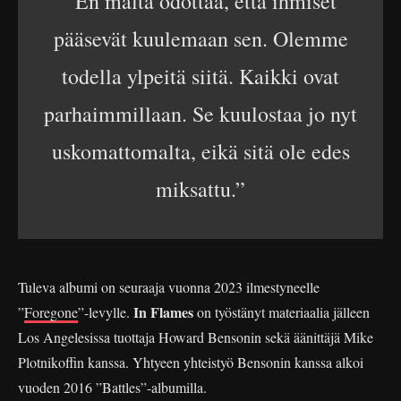
”En malta odottaa, että ihmiset
pääsevät kuulemaan sen. Olemme
todella ylpeitä siitä. Kaikki ovat
parhaimmillaan. Se kuulostaa jo nyt
uskomattomalta, eikä sitä ole edes
miksattu.”
Tuleva albumi on seuraaja vuonna 2023 ilmestyneelle
In Flames
”
Foregone
”-levylle.
on työstänyt materiaalia jälleen
Los Angelesissa tuottaja Howard Bensonin sekä äänittäjä Mike
Plotnikoffin kanssa. Yhtyeen yhteistyö Bensonin kanssa alkoi
vuoden 2016 ”Battles”-albumilla.