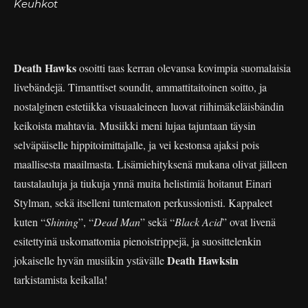
Keuhkot
Death Hawks
osoitti taas kerran olevansa kovimpia suomalaisia
livebändejä. Timanttiset soundit, ammattitaitoinen soitto, ja
nostalginen estetiikka visuaaleineen luovat riihimäkeläisbändin
keikoista mahtavia. Musiikki meni lujaa tajuntaan täysin
selväpäiselle hippitoimittajalle, ja vei kestonsa ajaksi pois
maallisesta maailmasta. Lisämiehityksenä mukana olivat jälleen
taustalauluja ja tiukuja ynnä muita helistimiä hoitanut Einari
Stylman, sekä itselleni tuntematon perkussionisti. Kappaleet
kuten “
Shining
”, “
Dead Man
” sekä “
Black Acid
” ovat livenä
esitettyinä uskomattomia pienoistrippejä, ja suosittelenkin
Death Hawksin
jokaiselle hyvän musiikin ystävälle
tarkistamista keikalla!