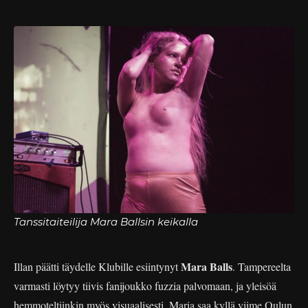
Tanssitaiteilija Mara Ballsin keikalla
Mara Balls
Illan päätti täydelle Klubille esiintynyt
. Tampereelta
varmasti löytyy tiivis fanijoukko fuzzia palvomaan, ja yleisöä
hemmoteltiinkin myös visuaalisesti. Maria saa kyllä
viime Oulun