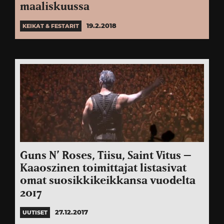
maaliskuussa
19.2.2018
KEIKAT & FESTARIT
Guns N’ Roses, Tiisu, Saint Vitus –
Kaaoszinen toimittajat listasivat
omat suosikkikeikkansa vuodelta
2017
27.12.2017
UUTISET