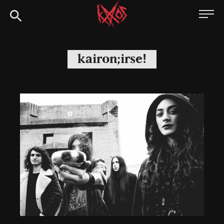
Siirry
Kaaoszine
suoraan
sisältöön
kairon;irse!