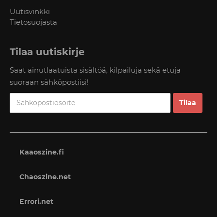
Uutisvinkki
Tietosuojasta
Tilaa uutiskirje
Saat ainutlaatuista sisältöä, kilpailuja sekä etuja
suoraan sähköpostiisi!
Kaaoszine.fi
Chaoszine.net
Errori.net