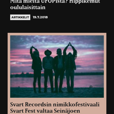
Mitä mieltä UFOPista? Hippikemut
oululaisittain
19.7.2018
ARTIKKELIT
Svart Recordsin nimikkofestivaali
Svart Fest valtaa Seinäjoen