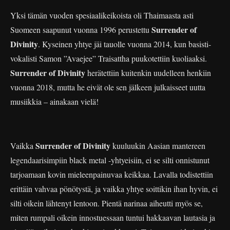
Yksi tämän vuoden spesiaalikeikoista oli Thaimaasta asti
Surrender of
Suomeen saapunut vuonna 1996 perustettu
Divinity
. Kyseinen yhtye jäi tauolle vuonna 2014, kun basisti-
vokalisti Samon ”Avaejee” Traisattha puukotettiin kuoliaaksi.
Surrender of Divinity
herätettiin kuitenkin uudelleen henkiin
vuonna 2018, mutta he eivät ole sen jälkeen julkaisseet uutta
musiikkia – ainakaan vielä!
Surrender of Divinity
Vaikka
kuuluukin Aasian mantereen
legendaarisimpiin black metal -yhtyeisiin, ei se silti onnistunut
tarjoamaan kovin mieleenpainuvaa keikkaa. Lavalla todistettiin
erittäin vahvaa pönötystä, ja vaikka yhtye soittikin ihan hyvin, ei
silti oikein lähtenyt lentoon. Pientä narinaa aiheutti myös se,
miten rumpali oikein innostuessaan tuntui hakkaavan lautasia ja