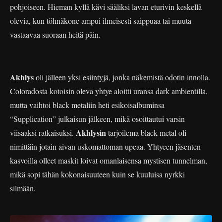
pohjoiseen. Hieman kyllä kävi sääliksi lavan eturivin keskellä
olevia, kun töhnäkone ampui ilmeisesti saippuaa tai muuta
vastaavaa suoraan heitä päin.
Akhlys
oli jälleen yksi esiintyjä, jonka näkemistä odotin innolla.
Coloradosta kotoisin oleva yhtye aloitti uransa dark ambientilla,
mutta vaihtoi black metaliin heti esikoisalbuminsa
“Supplication” julkaisun jälkeen, mikä osoittautui varsin
Akhlysin
viisaaksi ratkaisuksi.
tarjoilema black metal oli
nimittäin jotain aivan uskomattoman upeaa. Yhtyeen jäsenten
kasvoilla olleet maskit loivat omanlaisensa mystisen tunnelman,
mikä sopi tähän kokonaisuuteen kuin se kuuluisa nyrkki
silmään.