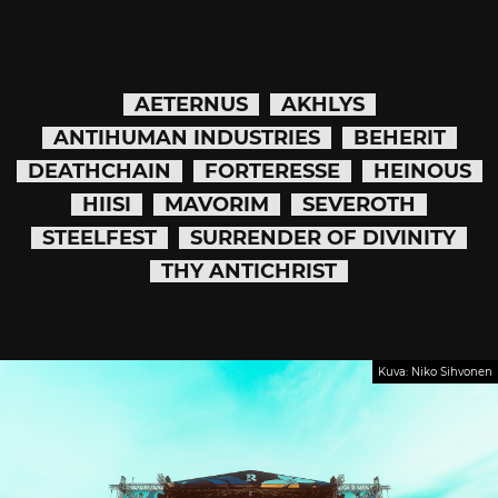
AETERNUS
AKHLYS
ANTIHUMAN INDUSTRIES
BEHERIT
DEATHCHAIN
FORTERESSE
HEINOUS
HIISI
MAVORIM
SEVEROTH
STEELFEST
SURRENDER OF DIVINITY
THY ANTICHRIST
Kuva: Niko Sihvonen