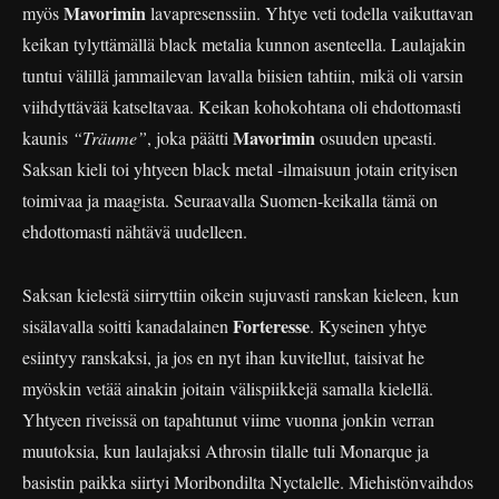
Mavorimin
myös
lavapresenssiin. Yhtye veti todella vaikuttavan
keikan tylyttämällä black metalia kunnon asenteella. Laulajakin
tuntui välillä jammailevan lavalla biisien tahtiin, mikä oli varsin
viihdyttävää katseltavaa. Keikan kohokohtana oli ehdottomasti
Mavorimin
kaunis
“Träume”
, joka päätti
osuuden upeasti.
Saksan kieli toi yhtyeen black metal -ilmaisuun jotain erityisen
toimivaa ja maagista. Seuraavalla Suomen-keikalla tämä on
ehdottomasti nähtävä uudelleen.
Saksan kielestä siirryttiin oikein sujuvasti ranskan kieleen, kun
Forteresse
sisälavalla soitti kanadalainen
. Kyseinen yhtye
esiintyy ranskaksi, ja jos en nyt ihan kuvitellut, taisivat he
myöskin vetää ainakin joitain välispiikkejä samalla kielellä.
Yhtyeen riveissä on tapahtunut viime vuonna jonkin verran
muutoksia, kun laulajaksi Athrosin tilalle tuli Monarque ja
basistin paikka siirtyi Moribondilta Nyctalelle. Miehistönvaihdos