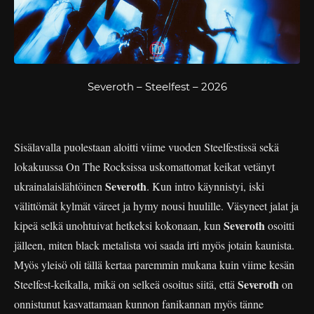
Severoth – Steelfest – 2026
Sisälavalla puolestaan aloitti viime vuoden Steelfestissä sekä
lokakuussa On The Rocksissa uskomattomat keikat vetänyt
Severoth
ukrainalaislähtöinen
. Kun intro käynnistyi, iski
välittömät kylmät väreet ja hymy nousi huulille. Väsyneet jalat ja
Severoth
kipeä selkä unohtuivat hetkeksi kokonaan, kun
osoitti
jälleen, miten black metalista voi saada irti myös jotain kaunista.
Myös yleisö oli tällä kertaa paremmin mukana kuin viime kesän
Severoth
Steelfest-keikalla, mikä on selkeä osoitus siitä, että
on
onnistunut kasvattamaan kunnon fanikannan myös tänne