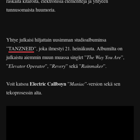
raskaita kitaroita, elektronisia elementtejä ja yhtyeen
tunnusomaista huumoria.
Yhtye julkaisi hiljattain uusimman studioalbuminsa
”
TANZNEID
”, joka ilmestyi 21. heinäkuuta. Albumilta on
julkaistu aiemmin muun muassa singlet ”
The Way You Are
”,
”
Elevator Operator
”, ”
Revery
” sekä ”
Rainmaker
”.
Electric Callboyn
Voit katsoa
”
Maniac
”-version sekä sen
tekoprosessin alta.