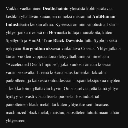
Deathchainin
Vaikka vaeltaminen
yleisöstä kohti sisälavaa
AntiHuman
kestikin yllättävän kauan, en onneksi missannut
Industriesin
keikan alkua. Kyseessä on niin sanotusti all star -
Hornasta
yhtye, jonka riveissä on
tuttuja muusikoita, kuten
True Black Dawnista
Spellgoth ja VnoM,
tuttu Syphon sekä
Korgonthuruksessa
nykyään
vaikuttava Corvus. Yhtye julkaisi
tämän vuoden vappuaattona debyyttialbuminsa nimeltään
“Accelerated Death Impulse”, joka kuulosti omaan korvaan
varsin sekavalta. Livenä kokonaisuus kuitenkin loksahti
paikoilleen, ja kaikessa outoudessaan – spandeksipukua myöten
– keikka toimi yllättävän hyvin. On siis selvää, että tämä yhtye
hyötyy vahvasti visuaalisesta puolesta. Jos industrial-
painotteinen black metal, tai kuten yhtye itse sen ilmaisee:
machinized black metal, maistuu, suosittelen tutustumaan tähän
yhtyeeseen.