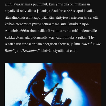
juuri lavakarismaa puuttunut, kun yhtyeellä oli mukanaan
näyttävää rekvisiittaa ja laulaja Antichrist 666 saapui lavalle
rituaalinomaisesti kaapu päällään. Erityisesti mieleen jäi se, että
keikan etenemistä pystyi seuraamaan siitä, kuinka paljon
Antichrist 666:n rinnuksille oli valunut verta: mitä pidemmälle
Thy
keikka eteni, sitä pidemmälle veri valui rinnuksia pitkin.
Antichrist
tarjosi erittäin energisen show’n, ja kun
“Metal to the
Bone”
ja
“Desolation”
lähtivät käyntiin, ai että!