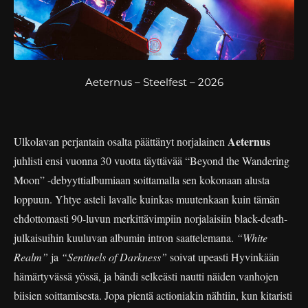
Aeternus – Steelfest – 2026
Aeternus
Ulkolavan perjantain osalta päättänyt norjalainen
juhlisti ensi vuonna 30 vuotta täyttävää “Beyond the Wandering
Moon” -debyyttialbumiaan soittamalla sen kokonaan alusta
loppuun. Yhtye asteli lavalle kuinkas muutenkaan kuin tämän
ehdottomasti 90-luvun merkittävimpiin norjalaisiin black-death-
julkaisuihin kuuluvan albumin intron saattelemana.
“White
Realm”
ja
“Sentinels of Darkness”
soivat upeasti Hyvinkään
hämärtyvässä yössä, ja bändi selkeästi nautti näiden vanhojen
biisien soittamisesta. Jopa pientä actioniakin nähtiin, kun kitaristi