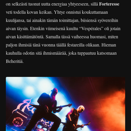
Forteresse
on selkeästi tuonut uutta energiaa yhtyeeseen, sillä
veti todella kovan keikan. Yhtye onnistui koukuttamaan
kuulijansa, tai ainakin tämän toimittajan, biisiensä syövereihin
aivan täysin. Etenkin viimeisenä kuultu “Vespérales” oli jotain
aivan käsittämätöntä. Samalla tässä vaiheessa huomasi, miten
paljon ihmisiä tänä vuonna täällä festareilla olikaan. Hieman
kauhulla odotin sitä ihmismäärää, joka tuppautuu katsomaan
Beheritiä.