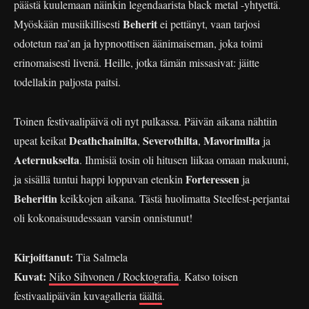
päästä kuulemaan näinkin legendaarista black metal -yhtyettä.
Beherit
Myöskään musiikillisesti
ei pettänyt, vaan tarjosi
odotetun raa’an ja hypnoottisen äänimaiseman, joka toimi
erinomaisesti livenä. Heille, jotka tämän missasivat: jäitte
todellakin paljosta paitsi.
Toinen festivaalipäivä oli nyt pulkassa. Päivän aikana nähtiin
Deathchainilta
Severothilta
Mavorimilta
upeat keikat
,
,
ja
Aeternukselta
. Ihmisiä tosin oli hitusen liikaa omaan makuuni,
Forteressen
ja sisällä tuntui happi loppuvan etenkin
ja
Beheritin
keikkojen aikana. Tästä huolimatta Steelfest-perjantai
oli kokonaisuudessaan varsin onnistunut!
Kirjoittanut:
Tia Salmela
Kuvat:
Niko Sihvonen / Rocktografia
. Katso toisen
festivaalipäivän kuvagalleria
täältä
.