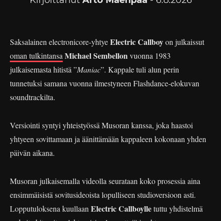
Kirjoittanut
Arto Mäenpää
- 6.8.2026
Electric Callboy
Saksalainen electronicore-yhtye
on julkaissut
Michael Sembellon
oman tulkintansa
vuonna 1983
julkaisemasta hitistä ”
Maniac
”. Kappale tuli alun perin
tunnetuksi samana vuonna ilmestyneen Flashdance-elokuvan
soundtrackilta.
Versiointi syntyi yhteistyössä Musoran kanssa, joka haastoi
yhtyeen sovittamaan ja äänittämään kappaleen kokonaan yhden
päivän aikana.
Musoran julkaisemalla videolla seurataan koko prosessia aina
ensimmäisistä sovitusideoista lopulliseen studioversioon asti.
Electric Callboylle
Lopputuloksena kuullaan
tuttu yhdistelmä