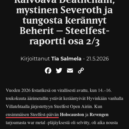
Raivoava Deathchain,
mystinen Severoth ja
tungosta kerännyt
Beherit – Steelfest-
raportti osa 2/3
Kirjoittanut
Tia Salmela
- 21.5.2026
Facebook
Twitter
Email
Copy
Link
Vuoden 2026 festarikesä on virallisesti avattu, kun 14.–16.
toukokuuta äärimetallin ystävät kerääntyivät Hyvinkään vanhalla
Villatehtaalla järjestettyyn Steelfest Open Airiin. Kun
Holocauston
Revengen
ensimmäisen Steelfest-päivän
ja
tarjoamasta war metal -pläjäyksestä oli selvitty, oli aika nousta