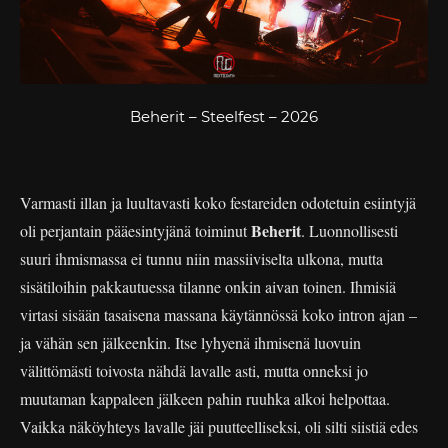
Beherit – Steelfest – 2026
Varmasti illan ja luultavasti koko festareiden odotetuin esiintyjä
Beherit
oli perjantain pääesintyjänä toiminut
. Luonnollisesti
suuri ihmismassa ei tunnu niin massiiviselta ulkona, mutta
sisätiloihin pakkautuessa tilanne onkin aivan toinen. Ihmisiä
virtasi sisään tasaisena massana käytännössä koko intron ajan –
ja vähän sen jälkeenkin. Itse lyhyenä ihmisenä luovuin
välittömästi toivosta nähdä lavalle asti, mutta onneksi jo
muutaman kappaleen jälkeen pahin ruuhka alkoi helpottaa.
Vaikka näköyhteys lavalle jäi puutteelliseksi, oli silti siistiä edes