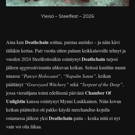
Yleisö – Steelfest – 2026
Deathchain
Aina kun
soittaa, paistaa aurinko – ja näin kävi
tälläkin kertaa. Pari vuotta sitten paluun keikkalavoille tehnyt ja
Deathchain
vuoden 2024 Steelfestissäkin esiintynyt
tarjosi
jälleen aggressiivisuutta uhkuvan keikan. Setissä kuultiin muun
muassa
“Panzer Holocaust”
,
“Napalm Satan”
, keikan
päättänyt
“Graveyard Witchery”
sekä
“Serpent of the Deep”
,
Chamber Of
jossa vierailijana toimi edellisenä päivänä
Unlightin
kanssa esiintynyt Mynni Luukkainen. Näin kovan
keikan päätteeksi oli pakko käydä merchandise-kojulla
Deathchain
ostamassa jälleen yksi
-paita – koska niitä ei nyt
vain voi olla liikaa.