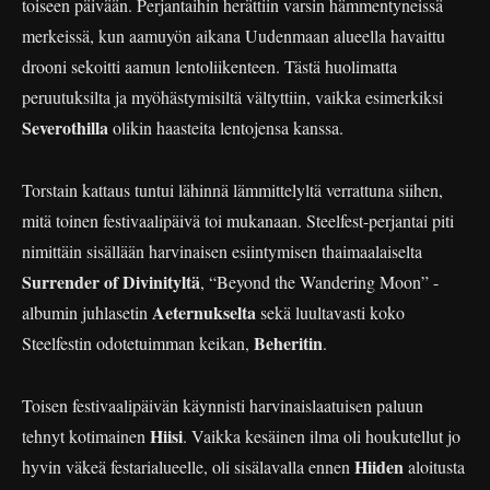
toiseen päivään. Perjantaihin herättiin varsin hämmentyneissä
merkeissä, kun aamuyön aikana Uudenmaan alueella havaittu
drooni sekoitti aamun lentoliikenteen. Tästä huolimatta
peruutuksilta ja myöhästymisiltä vältyttiin, vaikka esimerkiksi
Severothilla
olikin haasteita lentojensa kanssa.
Torstain kattaus tuntui lähinnä lämmittelyltä verrattuna siihen,
mitä toinen festivaalipäivä toi mukanaan. Steelfest-perjantai piti
nimittäin sisällään harvinaisen esiintymisen thaimaalaiselta
Surrender of Divinityltä
, “Beyond the Wandering Moon” -
Aeternukselta
albumin juhlasetin
sekä luultavasti koko
Beheritin
Steelfestin odotetuimman keikan,
.
Toisen festivaalipäivän käynnisti harvinaislaatuisen paluun
Hiisi
tehnyt kotimainen
. Vaikka kesäinen ilma oli houkutellut jo
Hiiden
hyvin väkeä festarialueelle, oli sisälavalla ennen
aloitusta