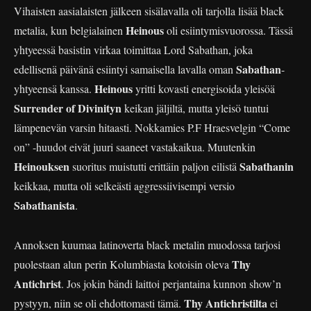
Vihaisten aasialaisten jälkeen sisälavalla oli tarjolla lisää black
Heinous
metalia, kun belgialainen
oli esiintymisvuorossa. Tässä
yhtyeessä basistin virkaa toimittaa Lord Sabathan, joka
Sabathan
edellisenä päivänä esiintyi samaisella lavalla oman
-
Heinous
yhtyeensä kanssa.
yritti kovasti energisoida yleisöä
Surrender of Divinityn
keikan jäljiltä, mutta yleisö tuntui
lämpenevän varsin hitaasti. Nokkamies P.F Hraesvelgin “Come
on” -huudot eivät juuri saaneet vastakaikua. Muutenkin
Heinouksen
Sabathanin
suoritus muistutti erittäin paljon eilistä
keikkaa, mutta oli selkeästi aggressiivisempi versio
Sabathanista
.
Annoksen kuumaa latinoverta black metalin muodossa tarjosi
Thy
puolestaan alun perin Kolumbiasta kotoisin oleva
Antichrist
. Jos jokin bändi laittoi perjantaina kunnon show’n
Thy Antichristilta
pystyyn, niin se oli ehdottomasti tämä.
ei