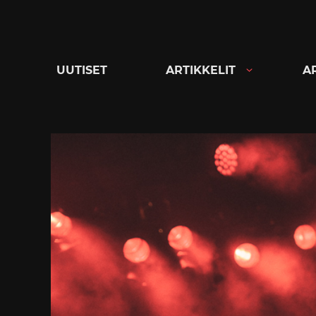
Siirry
suoraan
sisältöön
UUTISET
ARTIKKELIT
A