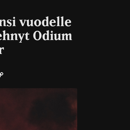
ensi vuodelle
ehnyt Odium
r
ail
Copy
Link