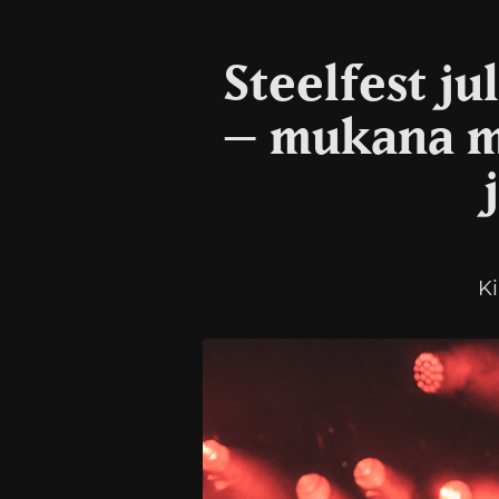
Steelfest ju
– mukana m
Ki