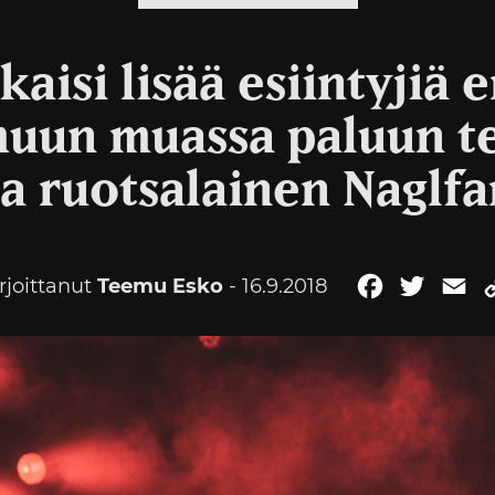
lkaisi lisää esiintyjiä 
uun muassa paluun t
ja ruotsalainen Naglfa
rjoittanut
Teemu Esko
- 16.9.2018
Facebook
Twitter
Em