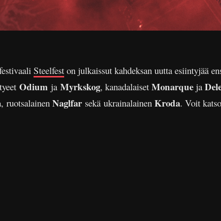
festivaali
Steelfest
on julkaissut kahdeksan uutta esiintyjää en
Odium
Myrkskog
Monarque
Dele
htyeet
ja
, kanadalaiset
ja
a
Naglfar
Kroda
, ruotsalainen
sekä ukrainalainen
. Voit kats