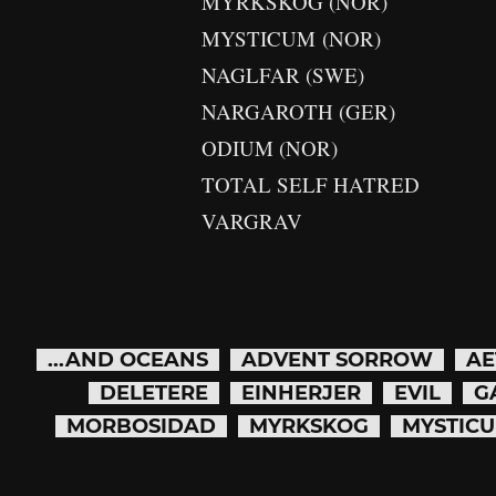
MYRKSKOG (NOR)
MYSTICUM (NOR)
NAGLFAR (SWE)
NARGAROTH (GER)
ODIUM (NOR)
TOTAL SELF HATRED
VARGRAV
...AND OCEANS
ADVENT SORROW
AE
DELETERE
EINHERJER
EVIL
G
MORBOSIDAD
MYRKSKOG
MYSTIC