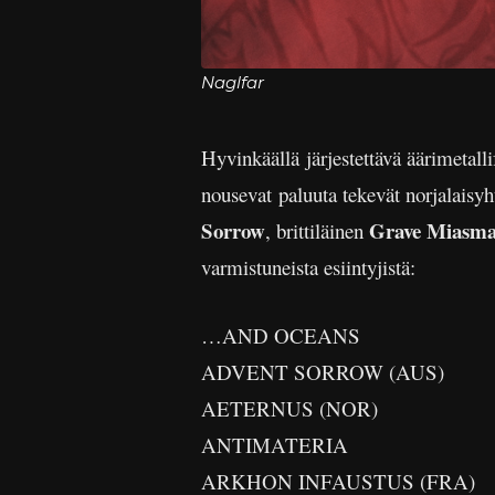
Naglfar
Hyvinkäällä järjestettävä äärimetalli
nousevat paluuta tekevät norjalaisy
Sorrow
Grave Miasm
, brittiläinen
varmistuneista esiintyjistä:
…AND OCEANS
ADVENT SORROW (AUS)
AETERNUS (NOR)
ANTIMATERIA
ARKHON INFAUSTUS (FRA)