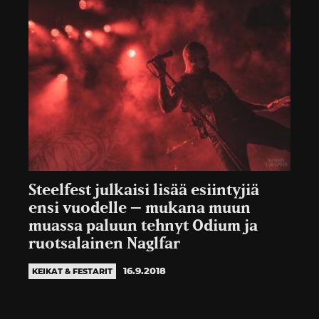
Steelfest julkaisi lisää esiintyjiä
ensi vuodelle – mukana muun
muassa paluun tehnyt Odium ja
ruotsalainen Naglfar
16.9.2018
KEIKAT & FESTARIT