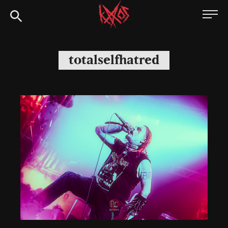
Siirry
Kaaoszine
suoraan
sisältöön
totalselfhatred