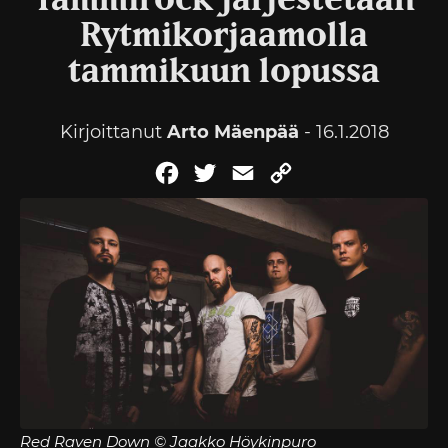
Tammirock järjestetään
Rytmikorjaamolla
tammikuun lopussa
Kirjoittanut
Arto Mäenpää
- 16.1.2018
Facebook
Twitter
Email
Copy
Link
Red Raven Down © Jaakko Höykinpuro