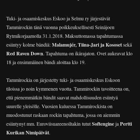
Tuki- ja osaamiskeskus Eskoo ja Selmu ry järjestävät
Tammirockin tänä vuonna poikkeuksellisesti Seinäjoen
Rytmikorjaamolla 31.1.2018. Maksuttomassa tapahtumassa
Malamujér, Tiina-Jari ja Kososet
esiintyy kolme bändiä:
sekä
Red Raven Down
. Tapahtuma on ikärajaton. Ovet aukeavat klo
18 ja ensimmäinen bändi aloittaa klo 19.
Tammirockia on järjestetty tuki- ja osaamiskeskus Eskoon
tiloissa jo noin kymmenen vuotta. Tammirockin tavoitteena on,
että pienemmätkin bändit saavat mahdollisuuden esiintyä
suurelle yleisölle. Vuosien kuluessa Tammirockista on
muodostunut raskaan rockin tapahtuma, jossa on aiemmin
Softengine
Pertti
esiintynyt mm. Euroviisuareenoiltakin tutut
ja
Kurikan Nimipäivät
.