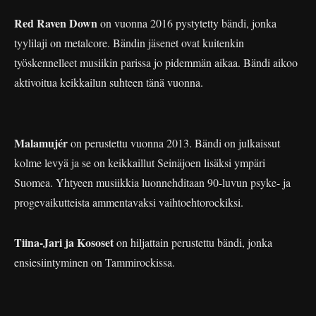
Red Raven Down
on vuonna 2016 pystytetty bändi, jonka
tyylilaji on metalcore. Bändin jäsenet ovat kuitenkin
työskennelleet musiikin parissa jo pidemmän aikaa. Bändi aikoo
aktivoitua keikkailun suhteen tänä vuonna.
Malamujér
on perustettu vuonna 2013. Bändi on julkaissut
kolme levyä ja se on keikkaillut Seinäjoen lisäksi ympäri
Suomea. Yhtyeen musiikkia luonnehditaan 90-luvun psyke- ja
progevaikutteista ammentavaksi vaihtoehtorockiksi.
Tiina-Jari ja Kososet
on hiljattain perustettu bändi, jonka
ensiesiintyminen on Tammirockissa.