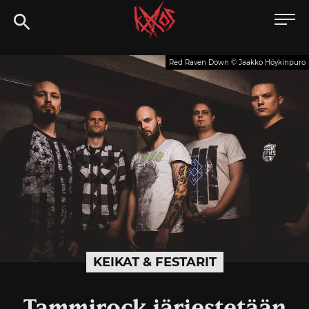
Siirry
Kaaoszine
suoraan
sisältöön
Red Raven Down © Jaakko Höykinpuro
KEIKAT & FESTARIT