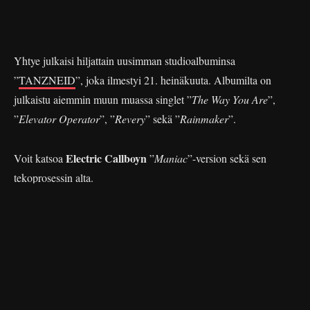
Yhtye julkaisi hiljattain uusimman studioalbuminsa
”
TANZNEID
”, joka ilmestyi 21. heinäkuuta. Albumilta on
julkaistu aiemmin muun muassa singlet ”
The Way You Are
”,
”
Elevator Operator
”, ”
Revery
” sekä ”
Rainmaker
”.
Electric Callboyn
Voit katsoa
”
Maniac
”-version sekä sen
tekoprosessin alta.