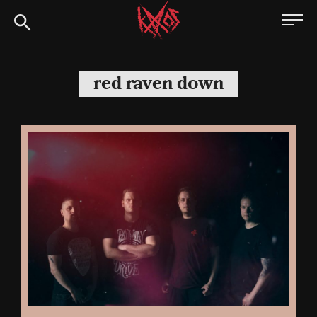
Siirry
Kaaoszine
suoraan
sisältöön
red raven down