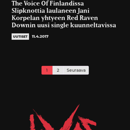
The Voice Of Finlandissa
Slipknottia laulaneen Jani
Korpelan yhtyeen Red Raven
Downin uusi single kuunneltavissa
11.4.2017
UUTISET
Artikkelien
sivutus
1
2
Seuraava