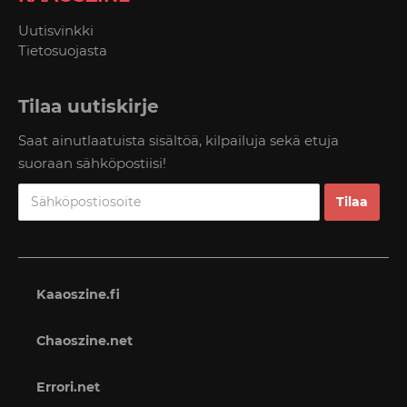
Uutisvinkki
Tietosuojasta
Tilaa uutiskirje
Saat ainutlaatuista sisältöä, kilpailuja sekä etuja
suoraan sähköpostiisi!
Kaaoszine.fi
Chaoszine.net
Errori.net