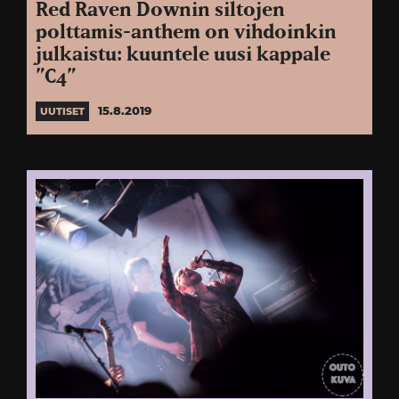
Red Raven Downin siltojen
polttamis-anthem on vihdoinkin
julkaistu: kuuntele uusi kappale
”C4”
15.8.2019
UUTISET