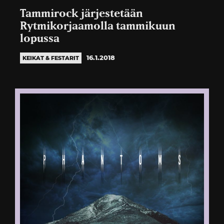
Tammirock järjestetään
Rytmikorjaamolla tammikuun
lopussa
16.1.2018
KEIKAT & FESTARIT