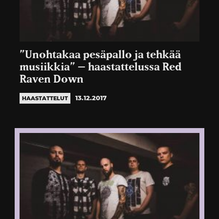
”Unohtakaa pesäpallo ja tehkää
musiikkia” – haastattelussa Red
Raven Down
13.12.2017
HAASTATTELUT