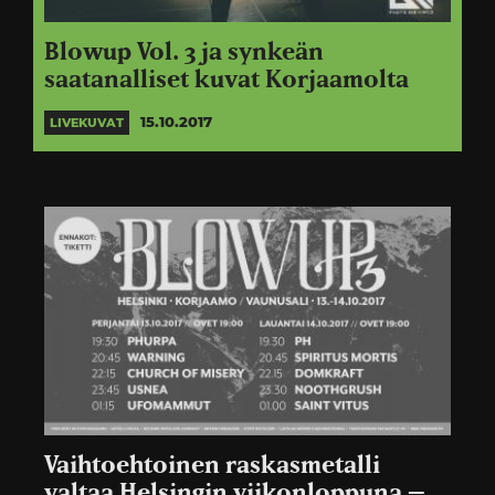
Blowup Vol. 3 ja synkeän
saatanalliset kuvat Korjaamolta
15.10.2017
LIVEKUVAT
Vaihtoehtoinen raskasmetalli
valtaa Helsingin viikonloppuna –