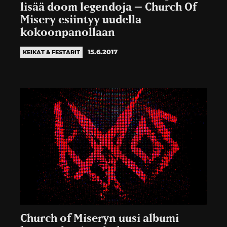
lisää doom legendoja – Church Of
Misery esiintyy uudella
kokoonpanollaan
15.6.2017
KEIKAT & FESTARIT
Church of Miseryn uusi albumi