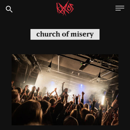
Siirry
Kaaoszine
suoraan
sisältöön
church of misery