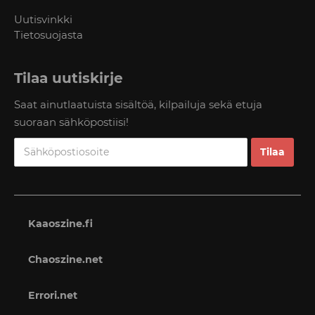
Uutisvinkki
Tietosuojasta
Tilaa uutiskirje
Saat ainutlaatuista sisältöä, kilpailuja sekä etuja
suoraan sähköpostiisi!
Kaaoszine.fi
Chaoszine.net
Errori.net