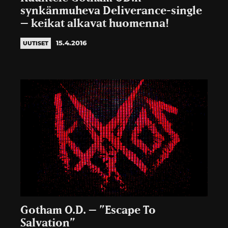
synkänmuheva Deliverance-single
– keikat alkavat huomenna!
15.4.2016
UUTISET
Gotham O.D. – ”Escape To
Salvation”