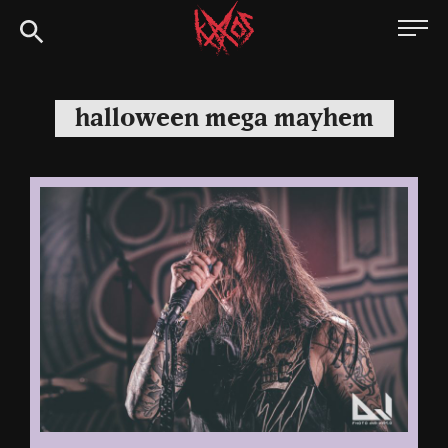
Siirry
Kaaoszine
suoraan
sisältöön
halloween mega mayhem