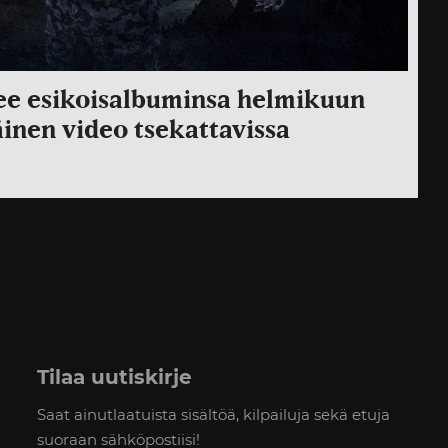
ee esikoisalbuminsa helmikuun
inen video tsekattavissa
Tilaa uutiskirje
Saat ainutlaatuista sisältöä, kilpailuja sekä etuja
suoraan sähköpostiisi!