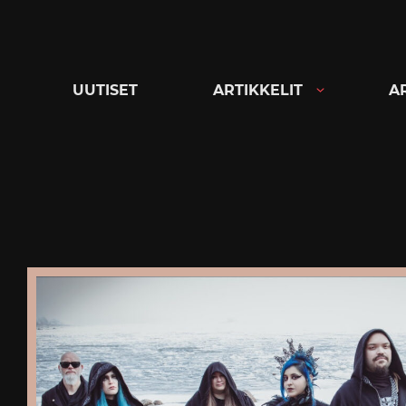
Siirry
suoraan
sisältöön
UUTISET
ARTIKKELIT
A