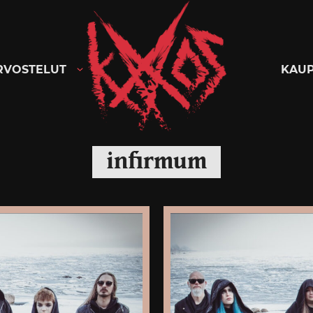
Kaaoszine
RVOSTELUT
KAU
infirmum