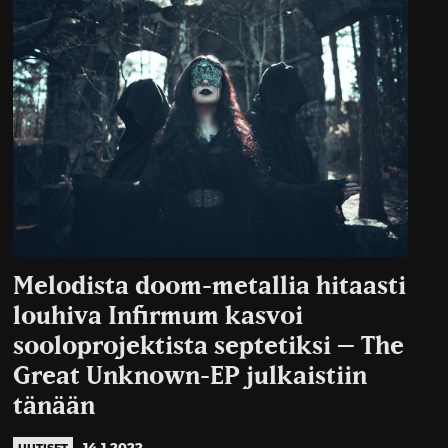
Melodista doom-metallia hitaasti
louhiva Infirmum kasvoi
sooloprojektista septetiksi – The
Great Unknown-EP julkaistiin
tänään
14.1.2022
UUTISET