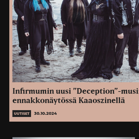
Infirmumin uusi ”Deception”-musi
ennakkonäytössä Kaaoszinellä
30.10.2024
UUTISET