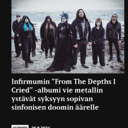
Infirmumin ”From The Depths I
Cried” -albumi vie metallin
ystävät syksyyn sopivan
sinfonisen doomin äärelle
26.9.2024
UUTISET