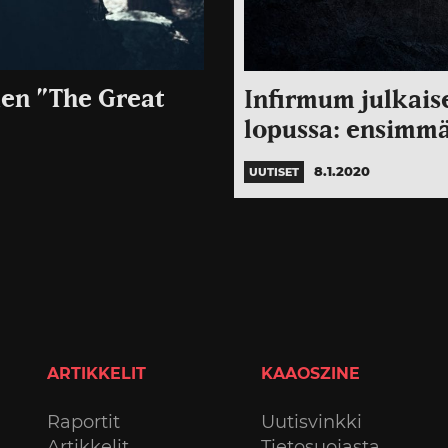
len ”The Great
Infirmum julkais
lopussa: ensimmä
8.1.2020
UUTISET
ARTIKKELIT
KAAOSZINE
Raportit
Uutisvinkki
Artikkelit
Tietosuojasta