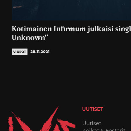
Kotimainen Infirmum julkaisi sing
Unknown”
28.11.2021
VIDEOT
UUTISET
Uutiset
Keikat & Festarit