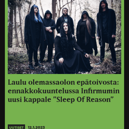
Laulu olemassaolon epätoivosta:
ennakkokuuntelussa Infirmumin
uusi kappale ”Sleep Of Reason”
12.1.2023
UUTISET