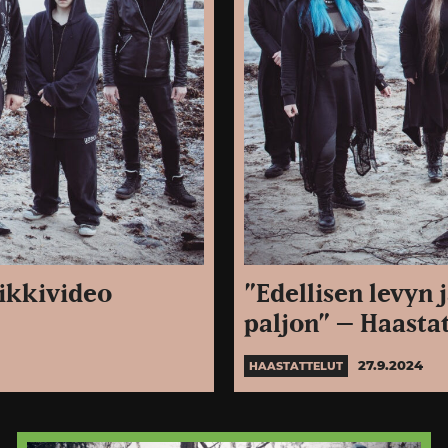
ikkivideo
”Edellisen levyn
paljon” – Haasta
27.9.2024
HAASTATTELUT