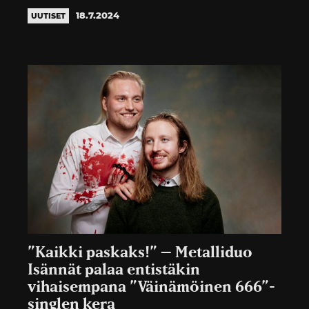
18.7.2024
UUTISET
”Kaikki paskaks!” – Metalliduo
Isännät palaa entistäkin
vihaisempana ”Väinämöinen 666”-
singlen kera