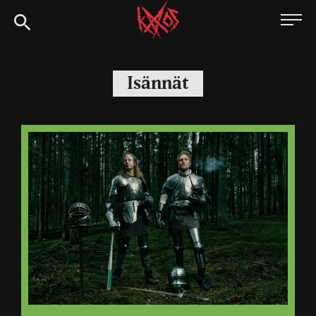
Siirry
Kaaoszine
suoraan
sisältöön
Isännät