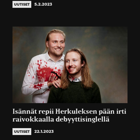
5.2.2023
UUTISET
Isännät repii Herkuleksen pään irti
raivokkaalla debyyttisinglellä
22.1.2023
UUTISET