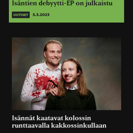
Isäntien debyytti-EP on julkaistu
5.3.2023
UUTISET
Isännät kaatavat kolossin
runttaavalla kakkossinkullaan