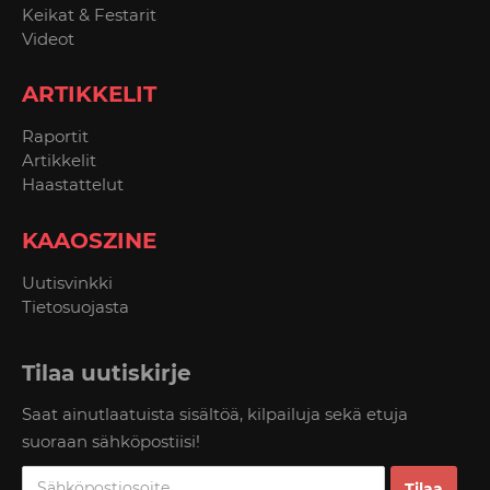
Keikat & Festarit
Videot
ARTIKKELIT
Raportit
Artikkelit
Haastattelut
KAAOSZINE
Uutisvinkki
Tietosuojasta
Tilaa uutiskirje
Saat ainutlaatuista sisältöä, kilpailuja sekä etuja
suoraan sähköpostiisi!