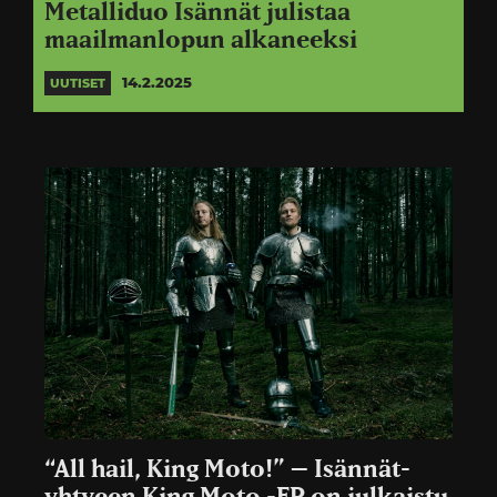
Metalliduo Isännät julistaa
maailmanlopun alkaneeksi
14.2.2025
UUTISET
“All hail, King Moto!” – Isännät-