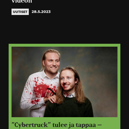
videon
28.5.2023
UUTISET
”Cybertruck” tulee ja tappaa –