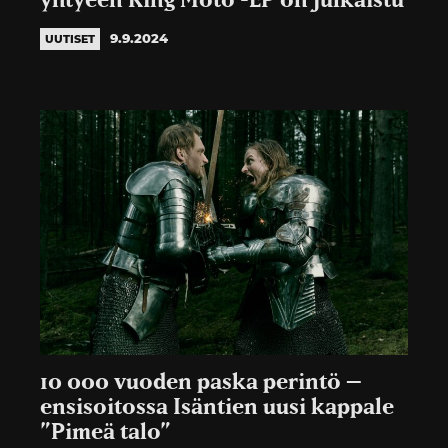
yhtyeen King Moto -EP on julkaistu
9.9.2024
UUTISET
10 000 vuoden paska perintö –
ensisoitossa Isäntien uusi kappale
”Pimeä talo”