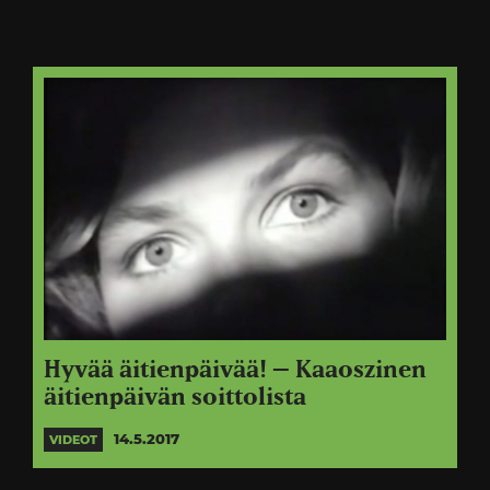
Hyvää äitienpäivää! – Kaaoszinen
äitienpäivän soittolista
14.5.2017
VIDEOT