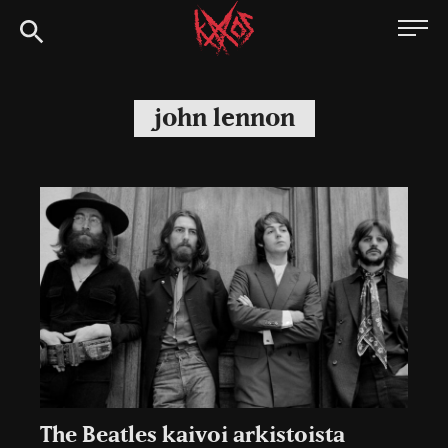
Siirry
Kaaoszine
suoraan
sisältöön
john lennon
The Beatles kaivoi arkistoista