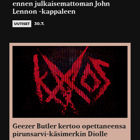
ennen julkaisemattoman John
Lennon -kappaleen
30.7.
UUTISET
Geezer Butler kertoo opettaneensa
pirunsarvi-käsimerkin Diolle