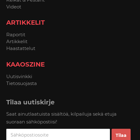
Videot
ARTIKKELIT
Raportit
Artikkelit
Haastattelut
KAAOSZINE
Uutisvinkki
Tietosuojasta
Tilaa uutiskirje
Saat ainutlaatuista sisältöä, kilpailuja sekä etuja
suoraan sähköpostiisi!