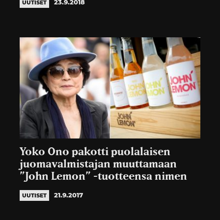
23.9.2018
UUTISET
Yoko Ono pakotti puolalaisen
juomavalmistajan muuttamaan
”John Lemon” -tuotteensa nimen
21.9.2017
UUTISET