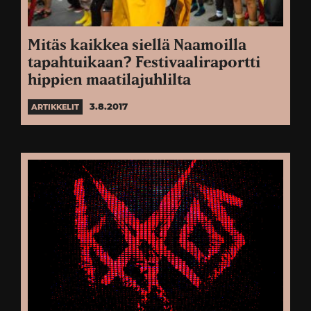
Mitäs kaikkea siellä Naamoilla
tapahtuikaan? Festivaaliraportti
hippien maatilajuhlilta
3.8.2017
ARTIKKELIT