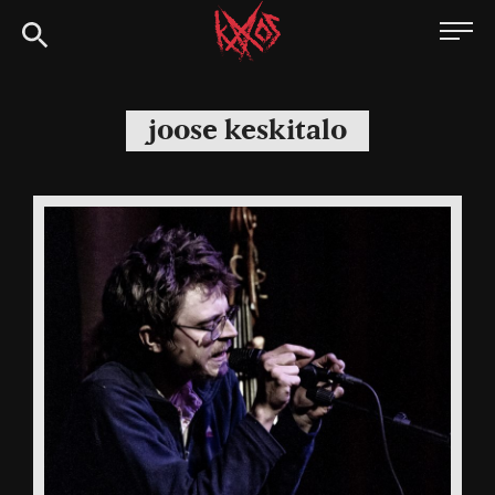
Siirry
Kaaoszine
suoraan
sisältöön
joose keskitalo