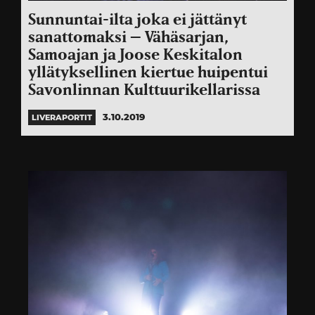
Sunnuntai-ilta joka ei jättänyt
sanattomaksi – Vähäsarjan,
Samoajan ja Joose Keskitalon
yllätyksellinen kiertue huipentui
Savonlinnan Kulttuurikellarissa
3.10.2019
LIVERAPORTIT