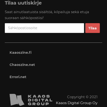
Tilaa uutiskirje
Saat ainutlaatuista sisältöä, kilpailuja sekä etuja
suoraan sähköpostiisi!
Kaaoszine.fi
Chaoszine.net
Errori.net
Copyright © 2021
Kaaos Digital Group Oy