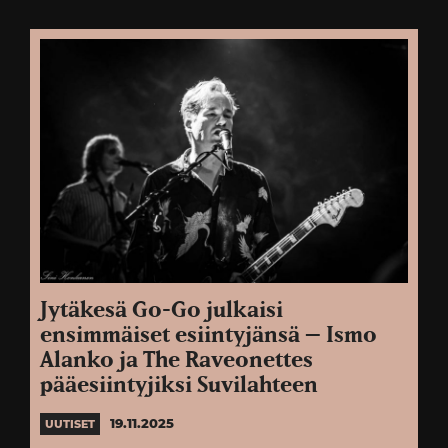
Jytäkesä Go-Go julkaisi
ensimmäiset esiintyjänsä – Ismo
Alanko ja The Raveonettes
pääesiintyjiksi Suvilahteen
19.11.2025
UUTISET