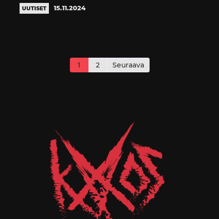
15.11.2024
UUTISET
Artikkelien
sivutus
1
2
Seuraava