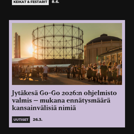
8.6.
KEIKAT & FESTARIT
Jytäkesä Go-Go 2026:n ohjelmisto
valmis – mukana ennätysmäärä
kansainvälisiä nimiä
26.3.
UUTISET