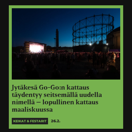
Jytäkesä Go-Go:n kattaus
täydentyy seitsemällä uudella
nimellä – lopullinen kattaus
maaliskuussa
26.2.
KEIKAT & FESTARIT