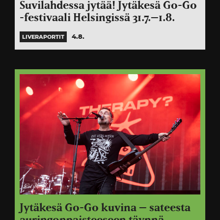
Suvilahdessa jytää! Jytäkesä Go-Go
-festivaali Helsingissä 31­.7.–1.8.
4.8.
LIVERAPORTIT
Jytäkesä Go-Go kuvina – sateesta