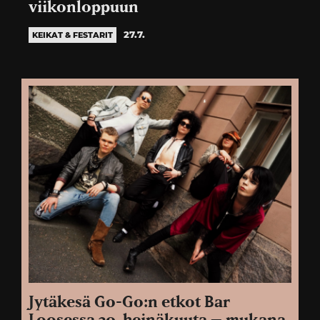
viikonloppuun
27.7.
KEIKAT & FESTARIT
Jytäkesä Go-Go:n etkot Bar