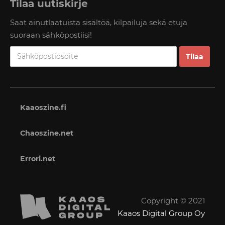
Tilaa uutiskirje
Saat ainutlaatuista sisältöä, kilpailuja sekä etuja
suoraan sähköpostiisi!
Kaaoszine.fi
Chaoszine.net
Errori.net
Copyright © 2021
Kaaos Digital Group Oy