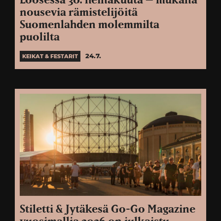
Loosessa 30. heinäkuuta – mukana
nousevia rämistelijöitä
Suomenlahden molemmilta
puolilta
24.7.
KEIKAT & FESTARIT
Stiletti & Jytäkesä Go-Go Magazine