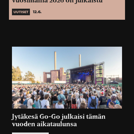
vuosimallia 2026 on julkaistu
12.6.
UUTISET
Jytäkesä Go-Go julkaisi tämän
vuoden aikataulunsa