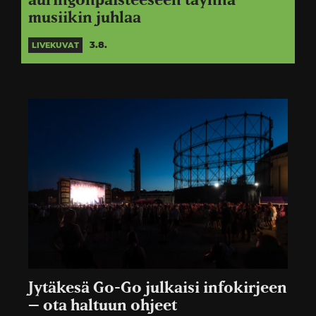
auringonpaisteeseen täynnä
musiikin juhlaa
3.8.
LIVEKUVAT
Jytäkesä Go-Go julkaisi infokirjeen
– ota haltuun ohjeet