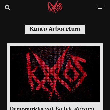
Siirry
Kaaoszine
suoraan
sisältöön
Kanto Arboretum
Demonurkka vol. 80 (vk 46/2017)