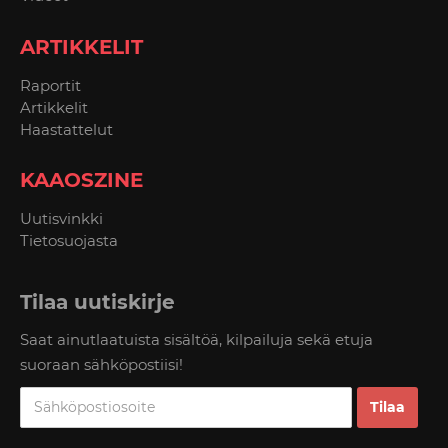
ARTIKKELIT
Raportit
Artikkelit
Haastattelut
KAAOSZINE
Uutisvinkki
Tietosuojasta
Tilaa uutiskirje
Saat ainutlaatuista sisältöä, kilpailuja sekä etuja
suoraan sähköpostiisi!