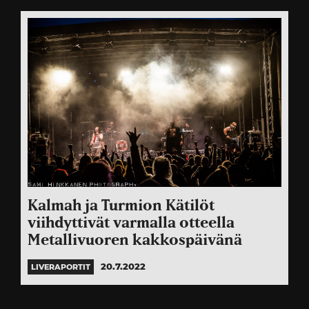
Kalmah ja Turmion Kätilöt
viihdyttivät varmalla otteella
Metallivuoren kakkospäivänä
20.7.2022
LIVERAPORTIT