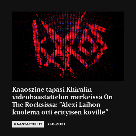
Kaaoszine tapasi Khiralin
videohaastattelun merkeissä On
The Rocksissa: ”Alexi Laihon
kuolema otti erityisen koville”
31.8.2021
HAASTATTELUT