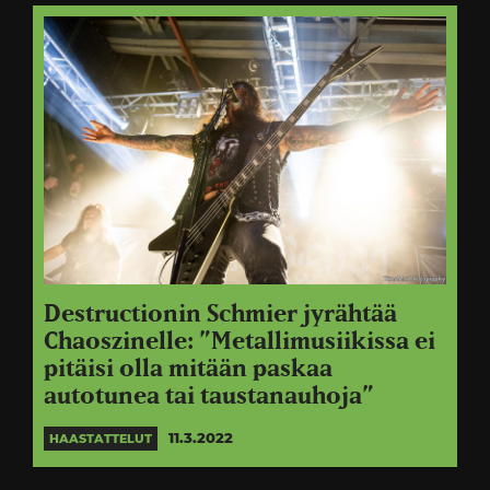
Destructionin Schmier jyrähtää
Chaoszinelle: ”Metallimusiikissa ei
pitäisi olla mitään paskaa
autotunea tai taustanauhoja”
11.3.2022
HAASTATTELUT