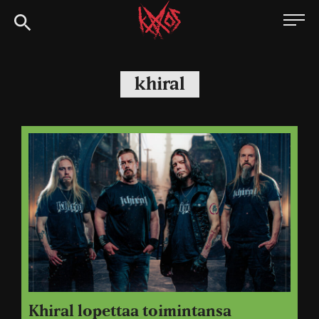
Siirry
Kaaoszine
suoraan
sisältöön
khiral
Khiral lopettaa toimintansa