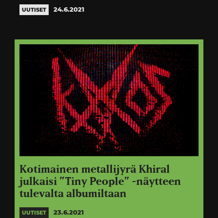
24.6.2021
UUTISET
Kotimainen metallijyrä Khiral
julkaisi ”Tiny People” -näytteen
tulevalta albumiltaan
23.6.2021
UUTISET