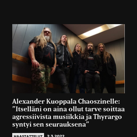
Alexander Kuoppala Chaoszinelle:
”Itselläni on aina ollut tarve soittaa
agressiivista musiikkia ja Thyrargo
syntyi sen seurauksena”
2.3.2022
HAASTATTELUT