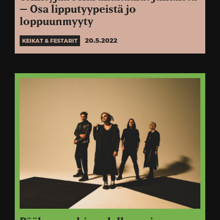
– Osa lipputyypeistä jo
loppuunmyyty
20.5.2022
KEIKAT & FESTARIT