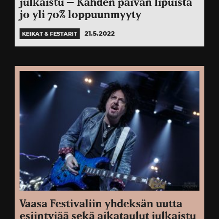
julkaistu – Kahden päivän lipuista
jo yli 70% loppuunmyyty
21.5.2022
KEIKAT & FESTARIT
Vaasa Festivaliin yhdeksän uutta
esiintyjää sekä aikataulut julkaistu