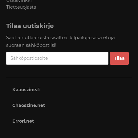
Uutisvinkki
Tietosuojasta
Tilaa uutiskirje
Saat ainutlaatuista sisältöä, kilpailuja sekä etuja
suoraan sähköpostiisi!
Kaaoszine.fi
Chaoszine.net
Errori.net