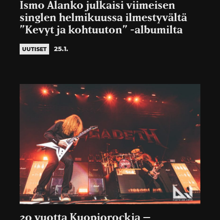
Ismo Alanko julkaisi viimeisen
singlen helmikuussa ilmestyvältä
”Kevyt ja kohtuuton” -albumilta
25.1.
UUTISET
20 vuotta Kuopiorockia –