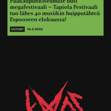
Pääkaupunkiseudulle uusi
megafestivaali – Tapiola Festivaali
tuo lähes 40 musiikin huipputähteä
Espooseen elokuussa!
14.2.2022
UUTISET