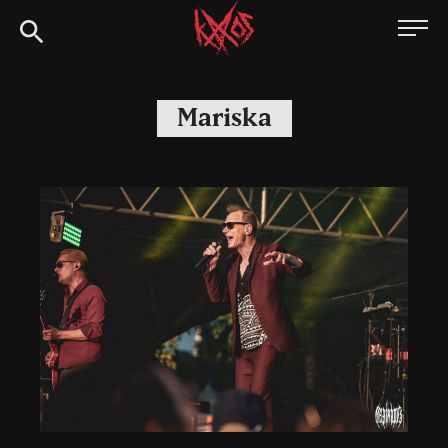
Siirry
Kaaoszine
suoraan
sisältöön
Mariska