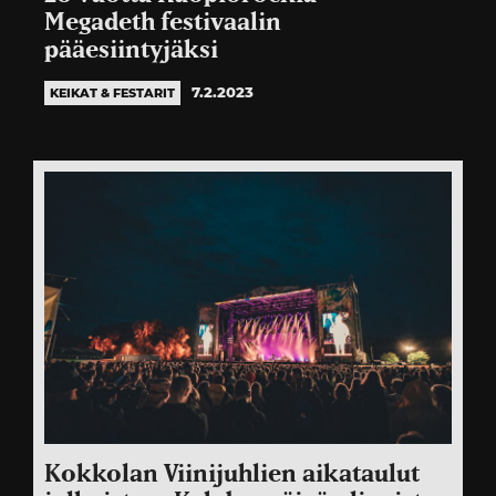
Megadeth festivaalin
pääesiintyjäksi
7.2.2023
KEIKAT & FESTARIT
Kokkolan Viinijuhlien aikataulut