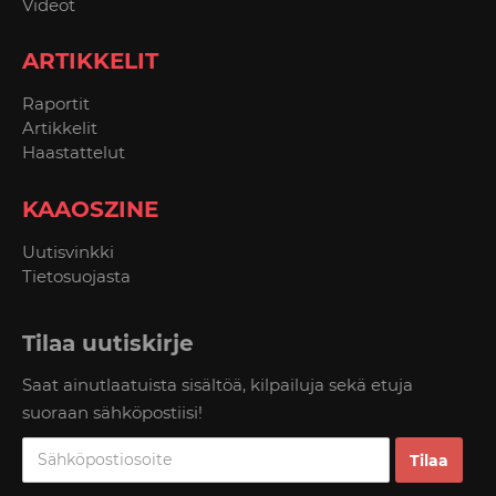
Videot
ARTIKKELIT
Raportit
Artikkelit
Haastattelut
KAAOSZINE
Uutisvinkki
Tietosuojasta
Tilaa uutiskirje
Saat ainutlaatuista sisältöä, kilpailuja sekä etuja
suoraan sähköpostiisi!