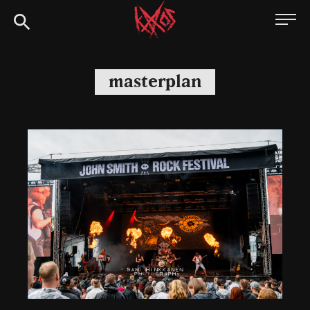
Siirry
Kaaoszine
suoraan
sisältöön
masterplan