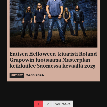
Entisen Helloween-kitaristi Roland
Grapowin luotsaama Masterplan
keikkailee Suomessa keväällä 2025
24.10.2024
UUTISET
Artikkelien
sivutus
1
2
Seuraava