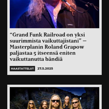
“Grand Funk Railroad on yksi
suurimmista vaikuttajistani” –
Masterplanin Roland Grapow
paljastaa 5 itseensä eniten
vaikuttanutta bändiä
27.5.2025
HAASTATTELUT