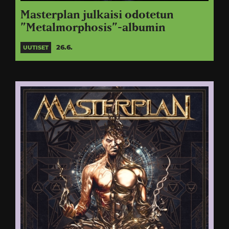
Masterplan julkaisi odotetun
”Metalmorphosis”-albumin
26.6.
UUTISET