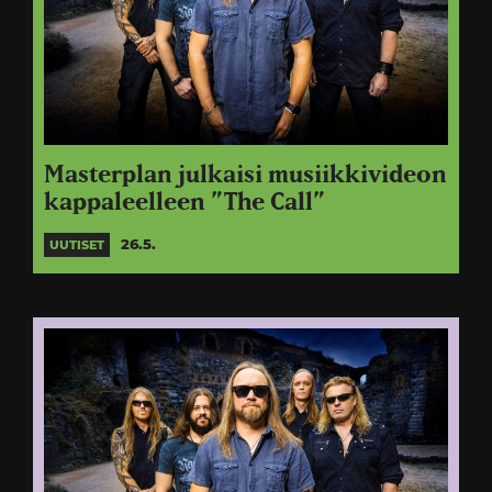
Masterplan julkaisi musiikkivideon
kappaleelleen ”The Call”
26.5.
UUTISET