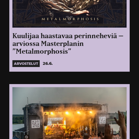
Kuulijaa haastavaa perinneheviä –
arviossa Masterplanin
”Metalmorphosis”
26.6.
ARVOSTELUT