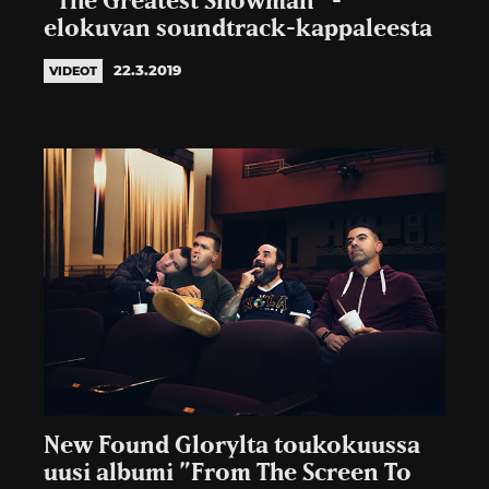
”The Greatest Showman” -
elokuvan soundtrack-kappaleesta
22.3.2019
VIDEOT
New Found Glorylta toukokuussa
uusi albumi ”From The Screen To