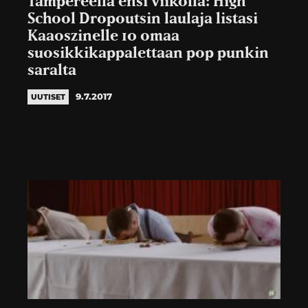
Tampereella ensi viikolla: High
School Dropoutsin laulaja listasi
Kaaoszinelle 10 omaa
suosikkikappalettaan pop punkin
saralta
9.7.2017
UUTISET