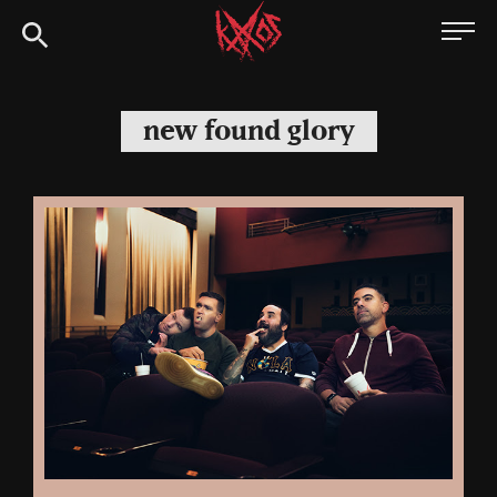
Siirry
Kaaoszine
suoraan
sisältöön
new found glory