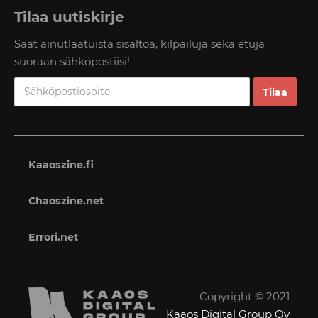
Tilaa uutiskirje
Saat ainutlaatuista sisältöä, kilpailuja sekä etuja
suoraan sähköpostiisi!
Kaaoszine.fi
Chaoszine.net
Errori.net
Copyright © 2021
Kaaos Digital Group Oy