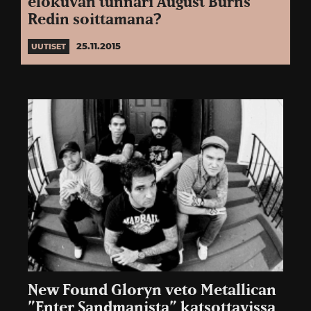
elokuvan tunnari August Burns
Redin soittamana?
25.11.2015
UUTISET
New Found Gloryn veto Metallican
”Enter Sandmanista” katsottavissa