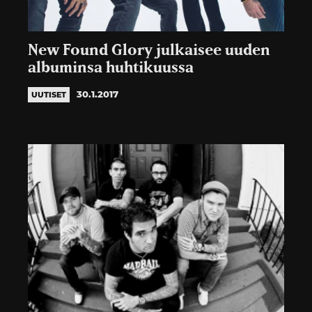
New Found Glory julkaisee uuden
albuminsa huhtikuussa
30.1.2017
UUTISET