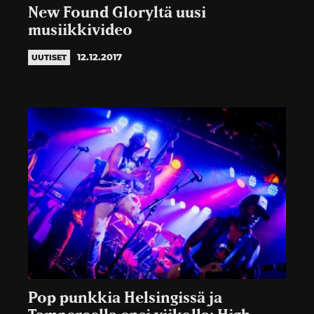
New Found Gloryltä uusi
musiikkivideo
12.12.2017
UUTISET
Pop punkkia Helsingissä ja