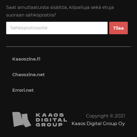
Saat ainutlaatuista sisältöä, kilpailuja sekä etuja
suoraan sähköpostiisi!
Kaaoszine.fi
Chaoszine.net
Errori.net
Copyright © 2021
Kaaos Digital Group Oy