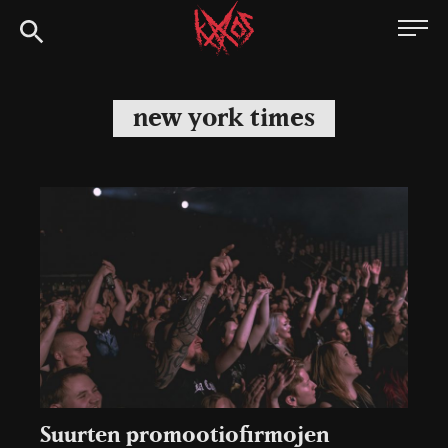
Siirry
Kaaoszine
suoraan
sisältöön
new york times
Suurten promootiofirmojen