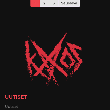
sivutus
1
2
3
Seuraava
UUTISET
Uutiset