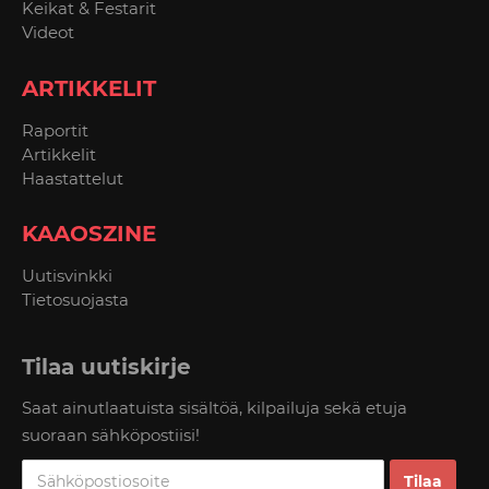
Keikat & Festarit
Videot
ARTIKKELIT
Raportit
Artikkelit
Haastattelut
KAAOSZINE
Uutisvinkki
Tietosuojasta
Tilaa uutiskirje
Saat ainutlaatuista sisältöä, kilpailuja sekä etuja
suoraan sähköpostiisi!