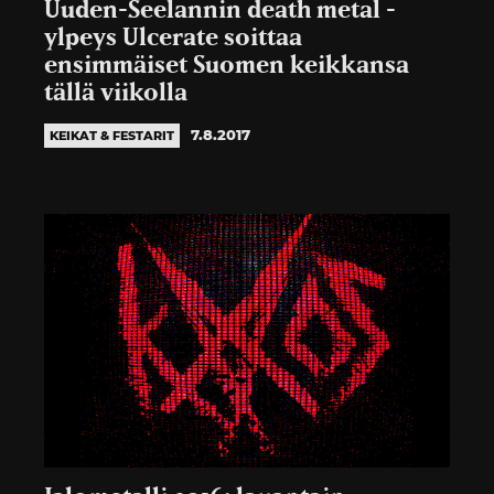
Uuden-Seelannin death metal -
ylpeys Ulcerate soittaa
ensimmäiset Suomen keikkansa
tällä viikolla
7.8.2017
KEIKAT & FESTARIT