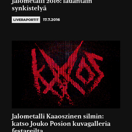
Jalometalli 2016: lauantain
synkistelyä
17.7.2016
LIVERAPORTIT
Jalometalli Kaaoszinen silmin:
katso Jouko Posion kuvagalleria
festareilta