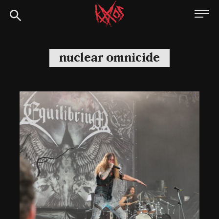
Siirry
Kaaoszine
suoraan
sisältöön
nuclear omnicide