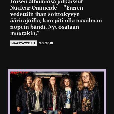
Toisen albuminsa julkaissut
Nuclear Omnicide – ”Ennen
vedettiin ihan soittokyvyn
äärirajoilla, kun piti olla maailman
nopein bändi. Nyt osataan
muutakin.”
9.5.2018
HAASTATTELUT