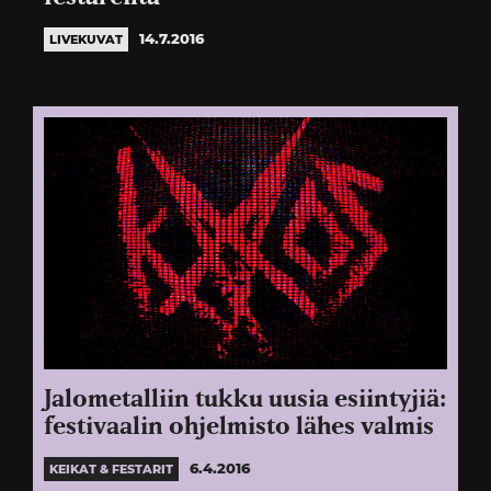
14.7.2016
LIVEKUVAT
Jalometalliin tukku uusia esiintyjiä:
festivaalin ohjelmisto lähes valmis
6.4.2016
KEIKAT & FESTARIT