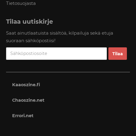
Tietosuojasta
Tilaa uutiskirje
Saat ainutlaatuista sisältöä, kilpailuja sekä etuja
suoraan sähköpostiisi!
Kaaoszine.fi
Chaoszine.net
Errori.net