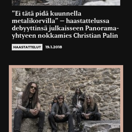
”Ei tätä pidä kuunnella
metalikorvilla” – haastattelussa
debyyttinsä julkaisseen Panorama-
yhtyeen nokkamies Christian Palin
19.1.2018
HAASTATTELUT