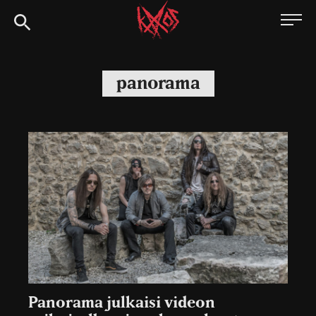
Siirry
Kaaoszine
suoraan
sisältöön
panorama
Panorama julkaisi videon