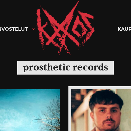
Kaaoszine
RVOSTELUT
KAU
prosthetic records