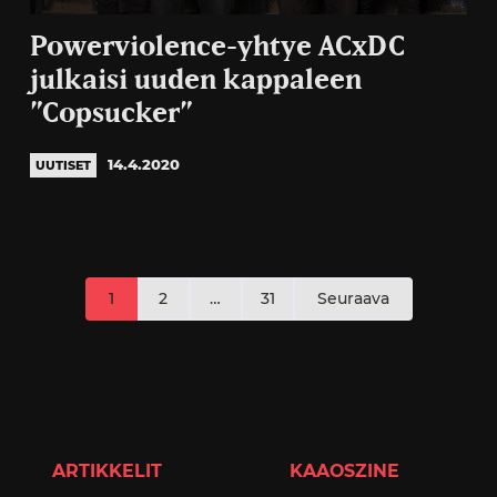
Powerviolence-yhtye ACxDC
julkaisi uuden kappaleen
”Copsucker”
14.4.2020
UUTISET
Artikkelien
1
2
…
31
Seuraava
sivutus
ARTIKKELIT
KAAOSZINE