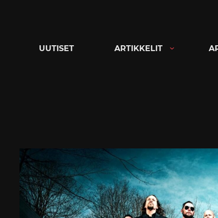
Siirry
suoraan
sisältöön
UUTISET
ARTIKKELIT
A