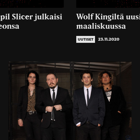
il Slicer julkaisi
Wolf Kingiltä uus
eonsa
maaliskuussa
23.11.2020
UUTISET