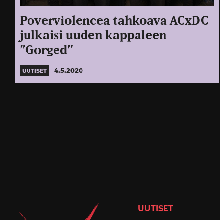
Poverviolencea tahkoava ACxDC
julkaisi uuden kappaleen
”Gorged”
4.5.2020
UUTISET
UUTISET