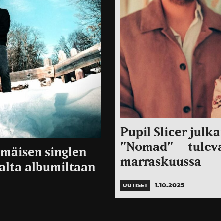
Pupil Slicer julk
”Nomad” – tulev
immäisen singlen
marraskuussa
valta albumiltaan
1.10.2025
UUTISET