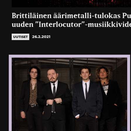
Brittiläinen äärimetalli-tulokas Pup
uuden ”Interlocutor”-musiikkivid
26.2.2021
UUTISET