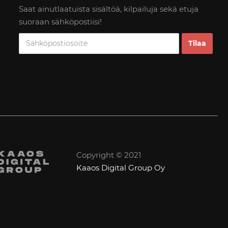
Saat ainutlaatuista sisältöä, kilpailuja sekä etuja
suoraan sähköpostiisi!
Copyright © 2021
Kaaos Digital Group Oy