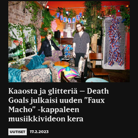
Kaaosta ja glitteriä – Death
Goals julkaisi uuden ”Faux
Macho” -kappaleen
musiikkivideon kera
17.2.2023
UUTISET