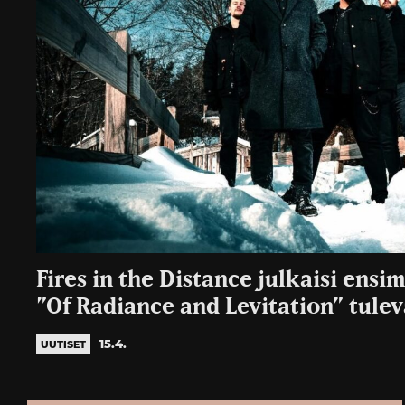
Fires in the Distance julkaisi ens
”Of Radiance and Levitation” tule
15.4.
UUTISET