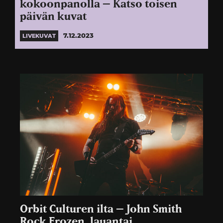
kokoonpanolla – Katso toisen
päivän kuvat
7.12.2023
LIVEKUVAT
Orbit Culturen ilta – John Smith
Rock Frozen, lauantai