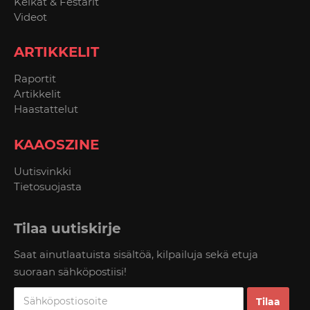
Keikat & Festarit
Videot
ARTIKKELIT
Raportit
Artikkelit
Haastattelut
KAAOSZINE
Uutisvinkki
Tietosuojasta
Tilaa uutiskirje
Saat ainutlaatuista sisältöä, kilpailuja sekä etuja
suoraan sähköpostiisi!