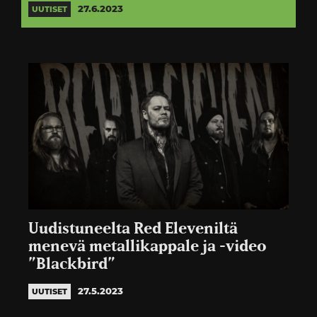
27.6.2023
UUTISET
Uudistuneelta Red Eleveniltä
menevä metallikappale ja -video
”Blackbird”
27.5.2023
UUTISET