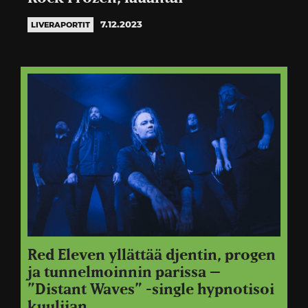
7.12.2023
LIVERAPORTIT
Red Eleven yllättää djentin, progen
ja tunnelmoinnin parissa –
”Distant Waves” -single hypnotisoi
kuulijan