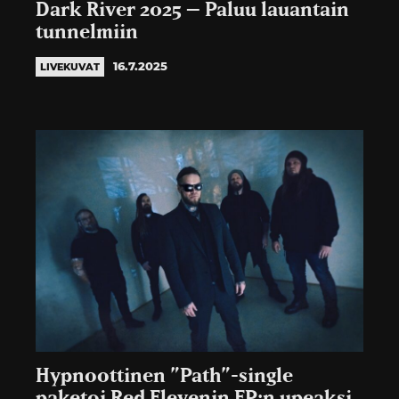
Dark River 2025 – Paluu lauantain
tunnelmiin
16.7.2025
LIVEKUVAT
Hypnoottinen ”Path”-single
paketoi Red Elevenin EP:n upeaksi