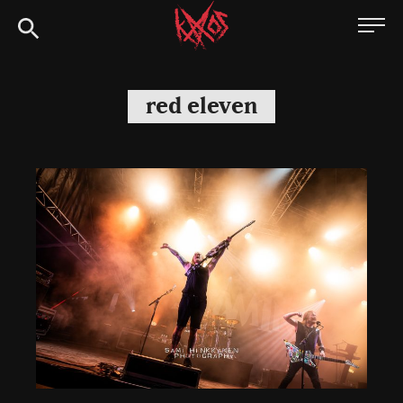
Siirry
Kaaoszine
suoraan
sisältöön
red eleven