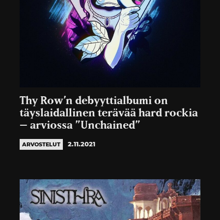
Thy Row’n debyyttialbumi on
täyslaidallinen terävää hard rockia
– arviossa ”Unchained”
2.11.2021
ARVOSTELUT