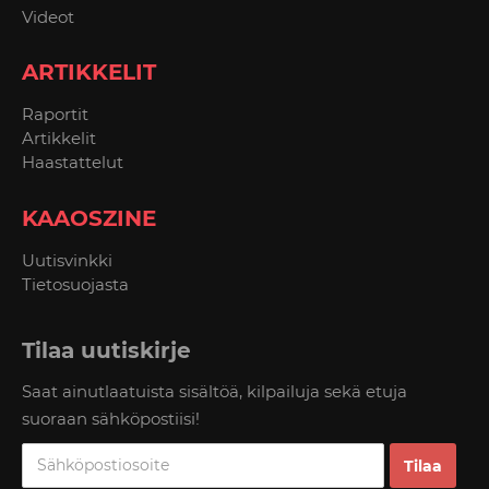
Videot
ARTIKKELIT
Raportit
Artikkelit
Haastattelut
KAAOSZINE
Uutisvinkki
Tietosuojasta
Tilaa uutiskirje
Saat ainutlaatuista sisältöä, kilpailuja sekä etuja
suoraan sähköpostiisi!