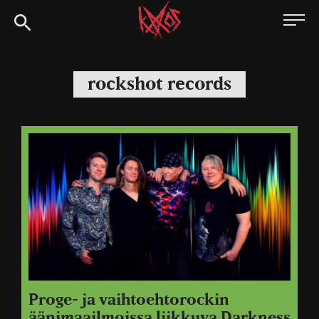
Siirry
Kaaoszine
suoraan
sisältöön
rockshot records
Proge- ja vaihtoehtorockin
äänimaailmoissa liikkuva Darkness