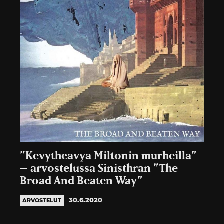
”Kevytheavya Miltonin murheilla”
– arvostelussa Sinisthran ”The
Broad And Beaten Way”
30.6.2020
ARVOSTELUT