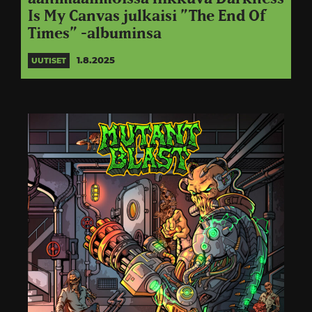
Is My Canvas julkaisi ”The End Of
Times” -albuminsa
1.8.2025
UUTISET