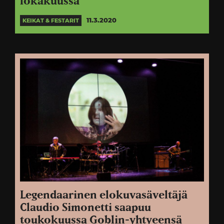
lokakuussa
11.3.2020
KEIKAT & FESTARIT
Legendaarinen elokuvasäveltäjä
Claudio Simonetti saapuu
toukokuussa Goblin-yhtyeensä