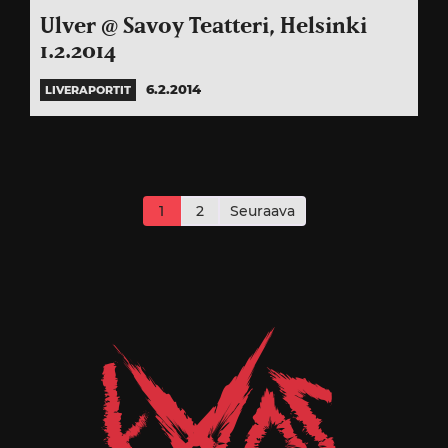
Ulver @ Savoy Teatteri, Helsinki
1.2.2014
6.2.2014
LIVERAPORTIT
Artikkelien
sivutus
1
2
Seuraava