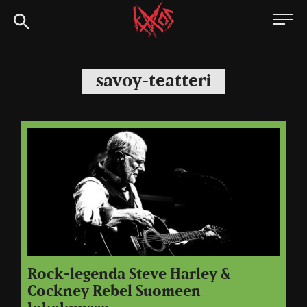
Siirry
Kaaoszine
suoraan
sisältöön
savoy-teatteri
Rock-legenda Steve Harley &
Cockney Rebel Suomeen