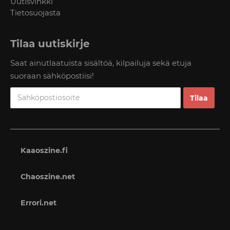
Uutisvinkki
Tietosuojasta
Tilaa uutiskirje
Saat ainutlaatuista sisältöä, kilpailuja sekä etuja
suoraan sähköpostiisi!
Kaaoszine.fi
Chaoszine.net
Errori.net