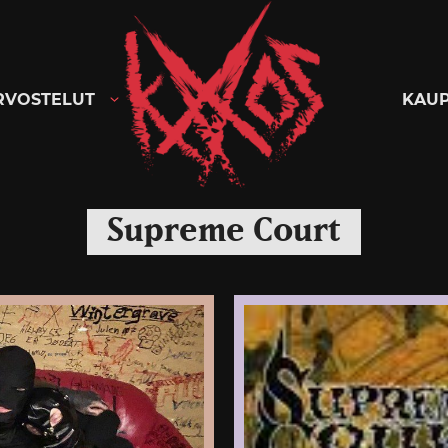
Kaaoszine
RVOSTELUT
KAU
Supreme Court