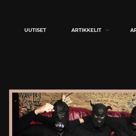
Siirry
suoraan
sisältöön
UUTISET
ARTIKKELIT
A