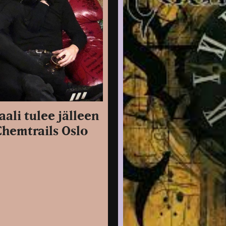
ali tulee jälleen
Chemtrails Oslo