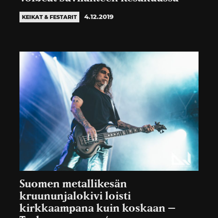
4.12.2019
KEIKAT & FESTARIT
Suomen metallikesän
kruununjalokivi loisti
kirkkaampana kuin koskaan –