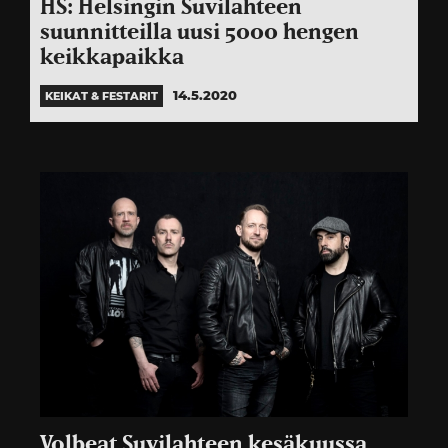
HS: Helsingin Suvilahteen
suunnitteilla uusi 5000 hengen
keikkapaikka
14.5.2020
KEIKAT & FESTARIT
Volbeat Suvilahteen kesäkuussa