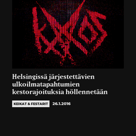
Helsingissä järjestettävien
ulkoilmatapahtumien
kestorajoituksia höllennetään
26.1.2016
KEIKAT & FESTARIT