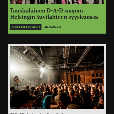
Tanskalainen D-A-D saapuu
Helsingin Suvilahteen syyskuussa
30.7.2020
KEIKAT & FESTARIT