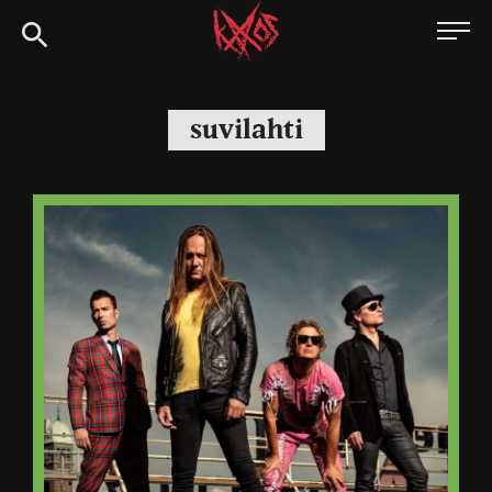
Siirry
Kaaoszine
suoraan
sisältöön
suvilahti