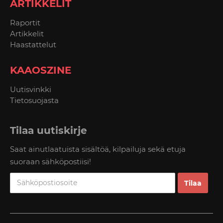
ARTIKKELIT
Raportit
Artikkelit
Haastattelut
KAAOSZINE
Uutisvinkki
Tietosuojasta
Tilaa uutiskirje
Saat ainutlaatuista sisältöä, kilpailuja sekä etuja
suoraan sähköpostiisi!