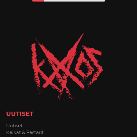
UUTISET
Uutiset
Keikat & Festarit