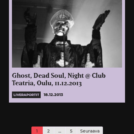
Ghost, Dead Soul, Night @ Club
Teatria, Oulu, 11.12.2013
18.12.2013
LIVERAPORTIT
Artikkelien
sivutus
1
2
…
5
Seuraava