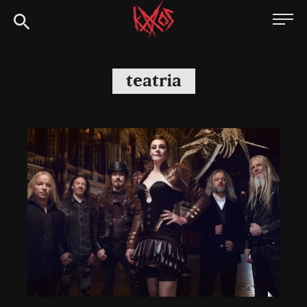
Siirry
Kaaoszine
suoraan
sisältöön
teatria