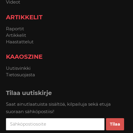
Videot
ARTIKKELIT
Raportit
Artikkelit
Haastattelut
KAAOSZINE
Uutisvinkki
Tietosuojasta
Tilaa uutiskirje
Saat ainutlaatuista sisältöä, kilpailuja sekä etuja
suoraan sähköpostiisi!