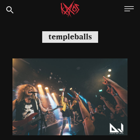
Siirry
Kaaoszine
suoraan
sisältöön
templeballs