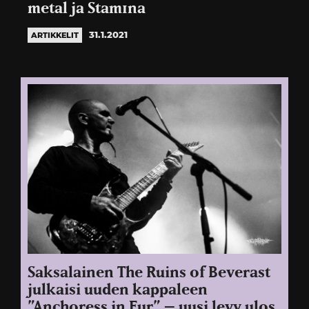
metal ja Stam1na
31.1.2021
ARTIKKELIT
Saksalainen The Ruins of Beverast
julkaisi uuden kappaleen
”Anchoress in Fur” – uusi levy ulos