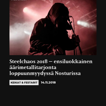
Steelchaos 2018 – ensiluokkainen
äärimetallitarjonta
loppuunmyydyssä Nosturissa
14.11.2018
KEIKAT & FESTARIT