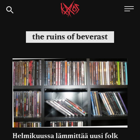
Siirry
Kaaoszine
suoraan
sisältöön
the ruins of beverast
Helmikuussa lämmittää uusi folk