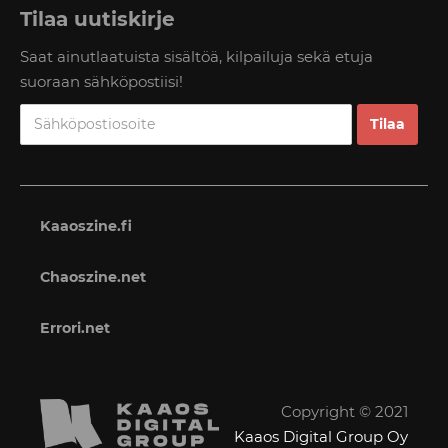
Tilaa uutiskirje
Saat ainutlaatuista sisältöä, kilpailuja sekä etuja
suoraan sähköpostiisi!
Kaaoszine.fi
Chaoszine.net
Errori.net
Copyright © 2021
Kaaos Digital Group Oy