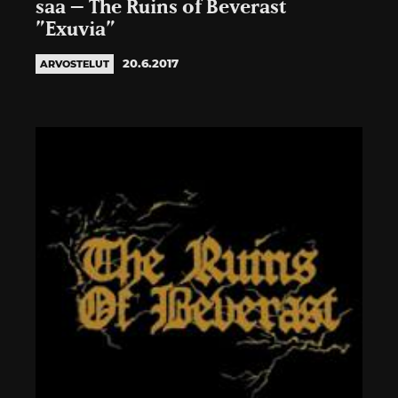
saa – The Ruins of Beverast
”Exuvia”
20.6.2017
ARVOSTELUT