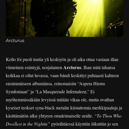
Arcturus
Kello löi puoli tuntia yli keskiyön ja oli aika ottaa vastaan illan
Arcturus
viimeinen esiintyjä, norjalainen
. Ihan mitä tahansa
keikkaa ei ollut luvassa, vaan bändi keskittyi puhtaasti kahteen
ensimmäiseen albumiinsa, erinomaisiin “Aspera Hiems
Symfoniaan” ja “La Masquerade Infernaleen.” Ei
myöhemmissäkään levyissä mitään vikaa ole, mutta ovathan
kyseiset teokset syna-black metalin kiistattomia merkkipaaluja ja
käsittämätön alku yhtyeen omaleimaiselle uralle.
“To Thou Who
Dwellest in the Nightin”
pyörähtäessä käyntiin liikuttiin jo sen