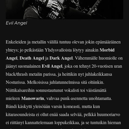
Evil Angel
Enkeleiden ja metallin välillä tuntuu olevan jokin epämääräinen
Morbid
yhteys; jo pelkästään Yhdysvalloista löytyy ainakin
Angel
Death Angel
Dark Angel
,
ja
. Vähemmälle huomiolle on
Evil Angel
jäänyt suomalainen
, joka on tehnyt 20-vuotisen uran
black/thrash metalin parissa, ja heittikin nyt juhlakeikkansa
Nosturissa. Melkoisissa juhlatunnelmissa sitä oltiinkin.
Niittikalsareihin sonnustautunut vokalisti toi väistämättä
Manowarin
mieleen
, vahvaa punk-asennetta unohtamatta.
Bändi käskytti yleisöään varsin komeasti, mutta kun
kitarasoundeista ei ollut enää saada selvää, pelkkä huumoriarvo
ei riittänyt kannattelemaan loppukeikkaa, ja se tuntuikin hieman