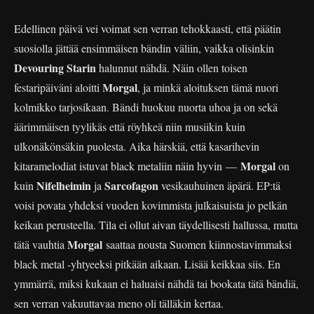
Edellinen päivä vei voimat sen verran tehokkaasti, että päätin
suosiolla jättää ensimmäisen bändin väliin, vaikka olisinkin
Devouring Starin
halunnut nähdä. Näin ollen toisen
Morgal
festaripäiväni aloitti
, ja minkä aloituksen tämä nuori
kolmikko tarjosikaan. Bändi huokuu nuorta uhoa ja on sekä
äärimmäisen tyylikäs että röyhkeä niin musiikin kuin
ulkonäkönsäkin puolesta. Aika härskiä, että kasarihevin
Morgal
kitaramelodiat istuvat black metaliin näin hyvin —
on
Nifelheimin
Sarcofagon
kuin
ja
vesikauhuinen äpärä. EP:tä
voisi povata yhdeksi vuoden kovimmista julkaisuista jo pelkän
keikan perusteella. Tila ei ollut aivan täydellisesti hallussa, mutta
Morgal
tätä vauhtia
saattaa nousta Suomen kiinnostavimmaksi
black metal -yhtyeeksi pitkään aikaan. Lisää keikkaa siis. En
ymmärrä, miksi kukaan ei haluaisi nähdä tai bookata tätä bändiä,
sen verran vakuuttavaa meno oli tälläkin kertaa.