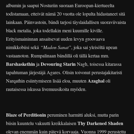
albumin ja saapui Nosturiin suoraan Euroopan-kiertueelta
todistamaan, etteivät nämä 20 vuotta ole lopulta hidastaneet sitä
lainkaan. Päinvastoin, bändi tarjosi täyslaidallisen suoraviivaista
black metalia, joka todellakin meni kuumille kiville.
Erityismaininnan ansaitsevat uuden levyn groovaava
nimikkobiisi sekä
“Madon Sanat”
, joka sai yleisöltä upean
vastaanoton. Rumpalinaan bändillä oli tällä kertaa mm.
Barshaskethin
Devouring Starin
ja
Nagh, toisessa kitarassa
tapahtuman järjestäjä Agares. Olisin toivonut perustajakitaristi
Azaghal
Narqathin esiintymiseen lisää eloa, muuten
oli
rautaisessa iskussa livemuusikoita myöden.
Blaze of Perditionin
peruminen harmitti aluksi, mutta parin
Thy Darkened Shaden
biisin kuuntelu vakuutti kreikkalaisen
olevan enemmän kuin pätevä korvaaja. Vuonna 1999 perustettu