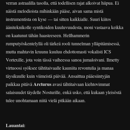
verran astraalilla tasolla, että todellisen rajat alkoivat hiipua. Ei
näistä melodioista mihinkään pääse, aivan sama mistä
instrumentista on kyse — tai sitten kaikkialle. Suuri kiitos
ääniteknikolle syntikoiden kuuluvuudesta, moni vastaava keikka
on kaatunut tähän haasteeseen. Hellhammerin
rumputyöskentelyllä oli tärkeä rooli tunnelman ylläpitämisessä,
mutta mahtavin kruunu kuuluu ehdottomasti vokalisti ICS
Vortexille, jota voin tässä vaiheessa sanoa jumaloivani. Ilmetty
virtuoosi syöksee tähtitaivaalle kauniita revontulia ja manaa
täysikuulle kuin viimeistä päivää. Ansaittua pääesiintyjän
Arcturus
paikkaa pitävä
avasi tähtitaivaan kiehtovimmat
salaisuudet täydelle Nosturille, enkä usko, että kukaan yleisöstä
tulee unohtamaan niitä vielä pitkään aikaan.
Lauantai: