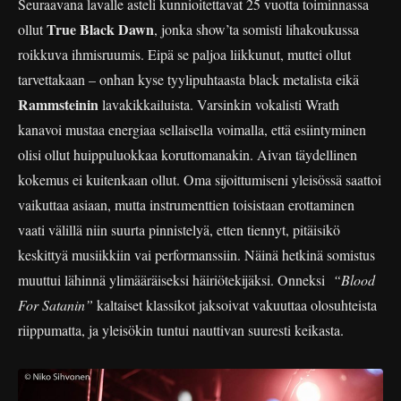
Seuraavana lavalle asteli kunnioitettavat 25 vuotta toiminnassa
True Black Dawn
ollut
, jonka show’ta somisti lihakoukussa
roikkuva ihmisruumis. Eipä se paljoa liikkunut, muttei ollut
tarvettakaan – onhan kyse tyylipuhtaasta black metalista eikä
Rammsteinin
lavakikkailuista. Varsinkin vokalisti Wrath
kanavoi mustaa energiaa sellaisella voimalla, että esiintyminen
olisi ollut huippuluokkaa koruttomanakin. Aivan täydellinen
kokemus ei kuitenkaan ollut. Oma sijoittumiseni yleisössä saattoi
vaikuttaa asiaan, mutta instrumenttien toisistaan erottaminen
vaati välillä niin suurta pinnistelyä, etten tiennyt, pitäisikö
keskittyä musiikkiin vai performanssiin. Näinä hetkinä somistus
muuttui lähinnä ylimääräiseksi häiriötekijäksi. Onneksi
“Blood
For Satanin”
kaltaiset klassikot jaksoivat vakuuttaa olosuhteista
riippumatta, ja yleisökin tuntui nauttivan suuresti keikasta.