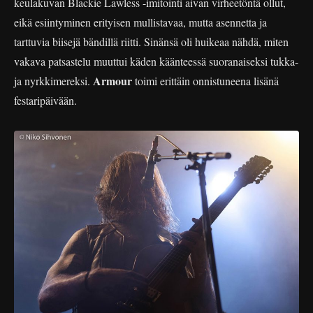
keulakuvan Blackie Lawless -imitointi aivan virheetöntä ollut,
eikä esiintyminen erityisen mullistavaa, mutta asennetta ja
tarttuvia biisejä bändillä riitti. Sinänsä oli huikeaa nähdä, miten
vakava patsastelu muuttui käden käänteessä suoranaiseksi tukka-
Armour
ja nyrkkimereksi.
toimi erittäin onnistuneena lisänä
festaripäivään.