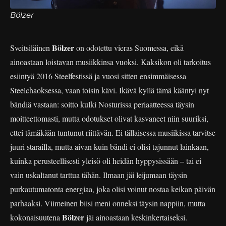
Bölzer
Bölzer
Sveitsiläinen
on odotettu vieras Suomessa, eikä
ainoastaan loistavan musiikkinsa vuoksi. Kaksikon oli tarkoitus
esiintyä 2016 Steelfestissä ja vuosi sitten ensimmäisessa
Steelchaoksessa, vaan toisin kävi. Ikävä kyllä tämä kääntyi nyt
bändiä vastaan: soitto kulki Nosturissa periaatteessa täysin
moitteettomasti, mutta odotukset olivat kasvaneet niin suuriksi,
ettei tämäkään tuntunut riittävän. Ei tällaisessa musiikissa tarvitse
juuri starailla, mutta aivan kuin bändi ei olisi tajunnut lainkaan,
kuinka perusteellisesti yleisö oli heidän hyppysissään – tai ei
vain uskaltanut tarttua tähän. Ilmaan jäi leijumaan täysin
purkautumatonta energiaa, joka olisi voinut nostaa keikan päivän
parhaaksi. Viimeinen biisi meni onneksi täysin nappiin, mutta
Bölzer
kokonaisuutena
jäi ainoastaan keskinkertaiseksi.