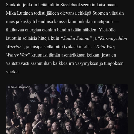
Sankoin joukoin heitä tultiin Steelchaokseenkin katsomaan.
Mika Luttinen todisti jälleen olevansa ehkäpä Suomen vihaisin
mies ja käskytti bändinsä kanssa kuin mikäkin mielipuoli —
ihailtavaa energiaa etenkin bändin ikään nähden. Yleisölle
lauottiin sellaisia hittejä kuin
“Sadhu Satana”
ja “
Karmageddon
Warrior”
, ja taisipa siellä pitin tynkääkin olla.
“Total War,
Winter War”
kruunasi tämän asenteikkaan keikan, josta en
valitettavasti saanut ihan kaikkea irti väsymyksen ja tungoksen
vuoksi.