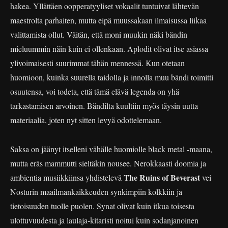
hakea. Yllättäen oopperatyyliset vokaalit tuntuivat lähtevän
maestrolta parhaiten, mutta eipä muussakaan ilmaisussa liikaa
valittamista ollut. Väitän, että moni muukin näki bändin
mieluummin näin kuin ei ollenkaan. Aplodit olivat itse asiassa
ylivoimaisesti suurimmat tähän mennessä. Kun otetaan
huomioon, kuinka suurella taidolla ja innolla muu bändi toimitti
osuutensa, voi todeta, että tämä elävä legenda on yhä
tarkastamisen arvoinen. Bändilta kuultiin myös täysin uutta
materiaalia, joten nyt sitten levyä odottelemaan.
Saksa on jäänyt itselleni vähälle huomiolle black metal -maana,
mutta eräs mammutti sieltäkin nousee. Nerokkaasti doomia ja
The Ruins of Beverast
ambientia musiikkiinsa yhdistelevä
vei
Nosturin maailmankaikkeuden synkimpiin kolkkiin ja
tietoisuuden tuolle puolen. Synat olivat kuin itkua toisesta
ulottuvuudesta ja laulaja-kitaristi noitui kuin sodanjanoinen