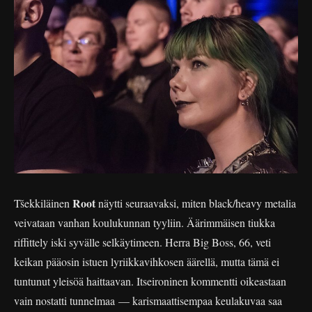
Root
Tšekkiläinen
näytti seuraavaksi, miten black/heavy metalia
veivataan vanhan koulukunnan tyyliin. Äärimmäisen tiukka
riffittely iski syvälle selkäytimeen. Herra Big Boss, 66, veti
keikan pääosin istuen lyriikkavihkosen äärellä, mutta tämä ei
tuntunut yleisöä haittaavan. Itseironinen kommentti oikeastaan
vain nostatti tunnelmaa — karismaattisempaa keulakuvaa saa