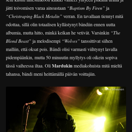
jätti toivomisen varaa ainoastaan
“Baptism By Firen”
ja
“Christraping Black Metalin”
verran. En tavallaan tiennyt mitä
odottaa, sillä olin totaalisen kyllästynyt bändiin ennen uutta
albumia, mutta hitto, minkä keikan he vetivät. Varsinkin
“The
Blond Beast”
ja melodisempi
“Wolves”
tanssittivat siihen
malliin, että oksat pois. Bändi olisi varmasti viihtynyt lavalla
pidempäänkin, mutta 50 minuutin myllytys oli oikein sopiva
Mardukin
tässä vaiheessa iltaa. Oli
mediakohuista mitä mieltä
tahansa, bändi meni heittämällä päivän voittajiin.