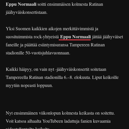
Eppu Normaali
soitti ensimmäisen kolmesta Ratinan
jäähyväiskonsertistaan.
Yksi Suomen kaikkien aikojen merkittävimmistä ja
Eppu Normaali
suosituimmista rock-yhtyeistä
jättää jäähyväiset
faneille ja päättää esiintymisuransa Tampereen Ratinan
stadionille 50-vuotisjuhlavuonnaan.
Kaikki häipyy, on vain nyt -jäähyväiskonsertit soitetaan
Tampereella Ratinan stadionilla 6.–8. elokuuta. Liput keikoille
myytiin nopeasti loppuun.
Nyt ensimmäinen viikonlopun kolmesta keikasta on soitettu.
Voit katsoa alhaalta YouTubeen ladattuja fanien kuvaamia
videotallenteilta keikalta.