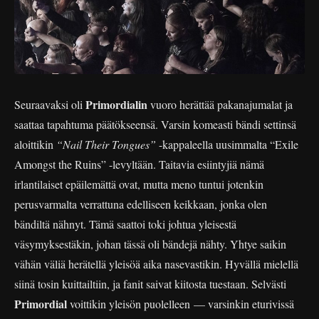
Primordialin
Seuraavaksi oli
vuoro herättää pakanajumalat ja
saattaa tapahtuma päätökseensä. Varsin komeasti bändi settinsä
aloittikin
“Nail Their Tongues”
-kappaleella uusimmalta “Exile
Amongst the Ruins” -levyltään. Taitavia esiintyjiä nämä
irlantilaiset epäilemättä ovat, mutta meno tuntui jotenkin
perusvarmalta verrattuna edelliseen keikkaan, jonka olen
bändiltä nähnyt. Tämä saattoi toki johtua yleisestä
väsymyksestäkin, johan tässä oli bändejä nähty. Yhtye saikin
vähän väliä herätellä yleisöä aika nasevastikin. Hyvällä mielellä
siinä tosin kuittailtiin, ja fanit saivat kiitosta tuestaan. Selvästi
Primordial
voittikin yleisön puolelleen — varsinkin eturivissä