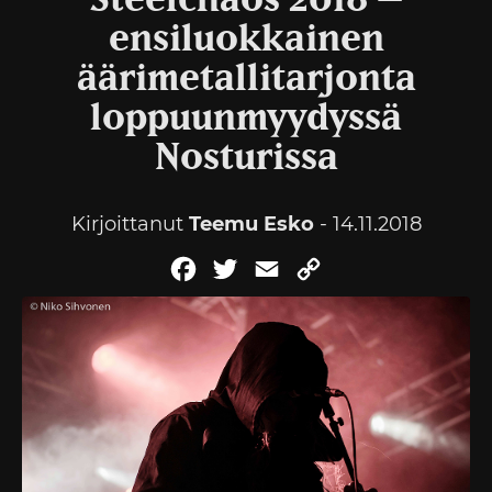
Steelchaos 2018 –
ensiluokkainen
äärimetallitarjonta
loppuunmyydyssä
Nosturissa
Kirjoittanut
Teemu Esko
- 14.11.2018
Facebook
Twitter
Email
Copy
Link