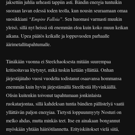
jaksettiin juhlia urheasti tappiin asti. Bändin energia tuntuikin
suoraan lavan edessä toden teolla, kun nousin seuraamaan omaa
suosikkiani
“Empire Fallsia”
. Sen huomasi varmasti muukin
yleisö, sillä nyt heissä oli enemmän eloa kuin koko muun keikan
aikana. Upea päätös keikalle ja loppuvuoden parhaalle
äärimetallitapahtumalle.
Tänäkään vuonna ei Steelchaoksesta mitään suurempaa
kritisoitavaa löytynyt, mikä tuskin ketään yllättää. Onhan
järjestäjätaho vuosi vuodelta todistanut osaavansa hommansa
enemmän kuin hyvin järjestämällä Steelfestiä Hyvinkäällä.
Olisin kuitenkin toivonut tapahtumaan jonkinlaista
ruokatarjontaa, sillä kahdeksan tuntia bändien pällistelyä vaatii
yllättävän paljon energiaa. Tietysti loppuunmyyty Nosturi on
melko ahdas, mutta minkäs teet. Itse en ainakaan bongannut
myöskään yhtään häiriötilannetta. Erityiskiitokset vielä siitä,