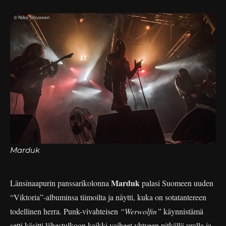
Marduk
Marduk
Länsinaapurin panssarikolonna
palasi Suomeen uuden
“Viktoria”-albuminsa tiimoilta ja näytti, kuka on sotatantereen
todellinen herra. Punk-vivahteisen
“Werwolfin”
käynnistämä
setti käsitti lähestulkoon kaikki vaiheet yhtyeen pitkällä uralla ja