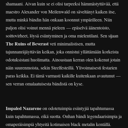
shamaani. Aivan kuin se ei olisi tarpeeksi hämmästyttävää, että
maestro Alexander von Meilenwald on säveltänyt kaiken itse,
mutta minkä bändin hän onkaan koonnut ympärilleen. Niin
paljon olisi voinut mennä pieleen — epäselvä äänentoisto,
soittovirheet, löysä esiintyminen ja oma mielentilani. Sen sijaan
The Ruins of Beverast
veti minimalistisen, mutta
tajunnanräjäyttävän keikan, joka onnistui yllättämään korkeista
odotuksistani huolimatta. Ainoastaan kerran olen kokenut jotain
näin suurenmoista, sekin Steelfesteillä. Ylivoimaisesti festarien
paras keikka. Ei tämä varmasti kaikille kuitenkaan avautunut —
sen verran omalaatuisesta bändistä on kyse.
Impaled Nazarene
on odotetuimpia esiintyjiä tapahtumassa
kuin tapahtumassa, eikä suotta. Onhan bändi legendaarisimpia ja
omaperäisimpiä yhtyeitä kotimaisen black metalin kentällä.