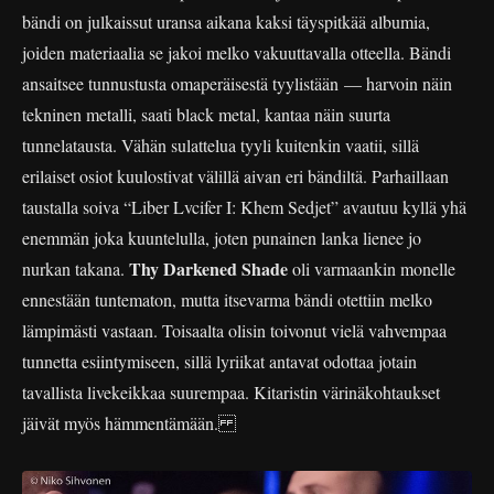
bändi on julkaissut uransa aikana kaksi täyspitkää albumia,
joiden materiaalia se jakoi melko vakuuttavalla otteella. Bändi
ansaitsee tunnustusta omaperäisestä tyylistään — harvoin näin
tekninen metalli, saati black metal, kantaa näin suurta
tunnelatausta. Vähän sulattelua tyyli kuitenkin vaatii, sillä
erilaiset osiot kuulostivat välillä aivan eri bändiltä. Parhaillaan
taustalla soiva “Liber Lvcifer I: Khem Sedjet” avautuu kyllä yhä
enemmän joka kuuntelulla, joten punainen lanka lienee jo
Thy Darkened Shade
nurkan takana.
oli varmaankin monelle
ennestään tuntematon, mutta itsevarma bändi otettiin melko
lämpimästi vastaan. Toisaalta olisin toivonut vielä vahvempaa
tunnetta esiintymiseen, sillä lyriikat antavat odottaa jotain
tavallista livekeikkaa suurempaa. Kitaristin värinäkohtaukset
jäivät myös hämmentämään.