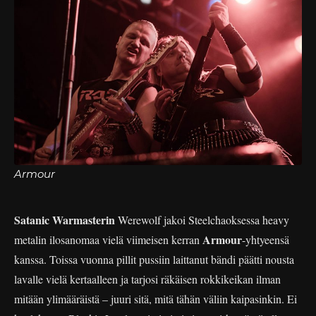
Armour
Satanic Warmasterin
Werewolf jakoi Steelchaoksessa heavy
Armour
metalin ilosanomaa vielä viimeisen kerran
-yhtyeensä
kanssa. Toissa vuonna pillit pussiin laittanut bändi päätti nousta
lavalle vielä kertaalleen ja tarjosi räkäisen rokkikeikan ilman
mitään ylimääräistä – juuri sitä, mitä tähän väliin kaipasinkin. Ei