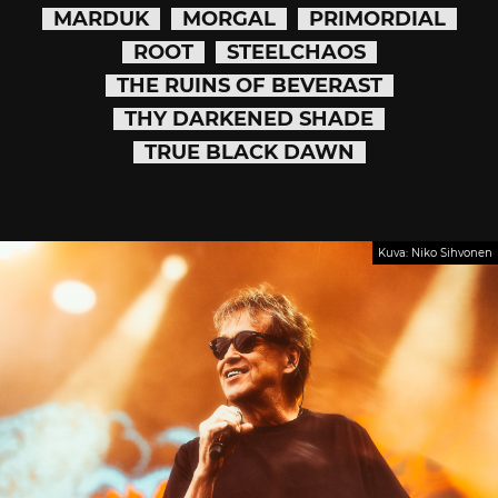
MARDUK
MORGAL
PRIMORDIAL
ROOT
STEELCHAOS
THE RUINS OF BEVERAST
THY DARKENED SHADE
TRUE BLACK DAWN
Kuva: Niko Sihvonen