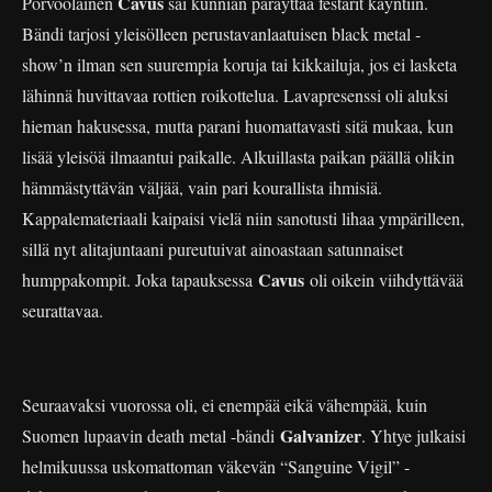
Cavus
Porvoolainen
sai kunnian päräyttää festarit käyntiin.
Bändi tarjosi yleisölleen perustavanlaatuisen black metal -
show’n ilman sen suurempia koruja tai kikkailuja, jos ei lasketa
lähinnä huvittavaa rottien roikottelua. Lavapresenssi oli aluksi
hieman hakusessa, mutta parani huomattavasti sitä mukaa, kun
lisää yleisöä ilmaantui paikalle. Alkuillasta paikan päällä olikin
hämmästyttävän väljää, vain pari kourallista ihmisiä.
Kappalemateriaali kaipaisi vielä niin sanotusti lihaa ympärilleen,
sillä nyt alitajuntaani pureutuivat ainoastaan satunnaiset
Cavus
humppakompit. Joka tapauksessa
oli oikein viihdyttävää
seurattavaa.
Seuraavaksi vuorossa oli, ei enempää eikä vähempää, kuin
Galvanizer
Suomen lupaavin death metal -bändi
. Yhtye julkaisi
helmikuussa uskomattoman väkevän “Sanguine Vigil” -