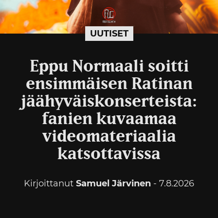
UUTISET
Eppu Normaali soitti
ensimmäisen Ratinan
jäähyväiskonserteista:
fanien kuvaamaa
videomateriaalia
katsottavissa
Kirjoittanut
Samuel Järvinen
- 7.8.2026