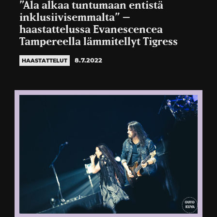
”Ala alkaa tuntumaan entistä
inklusiivisemmalta” –
haastattelussa Evanescencea
Tampereella lämmitellyt Tigress
8.7.2022
HAASTATTELUT