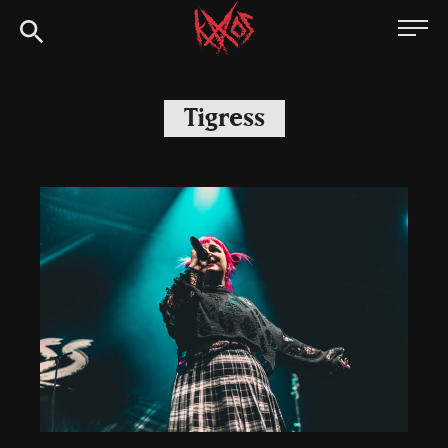
Siirry
Kaaoszine
suoraan
sisältöön
Tigress