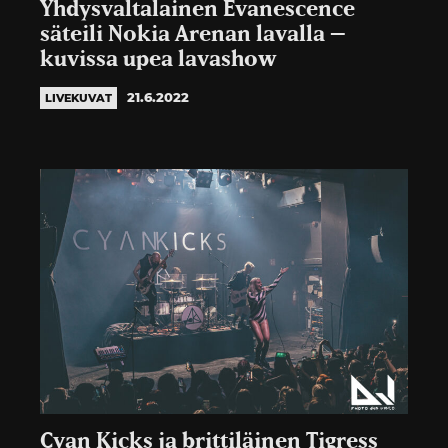
Yhdysvaltalainen Evanescence
säteili Nokia Arenan lavalla –
kuvissa upea lavashow
21.6.2022
LIVEKUVAT
Cyan Kicks ja brittiläinen Tigress