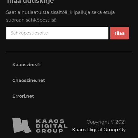
Tilaa uutiskirje
Saat ainutlaatuista sisältöä, kilpailuja sekä etuja
suoraan sähköpostiisi!
Kaaoszine.fi
Chaoszine.net
Errori.net
Copyright © 2021
Kaaos Digital Group Oy