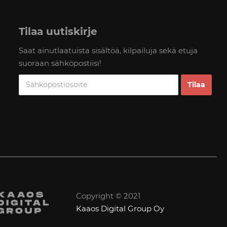
Tilaa uutiskirje
Saat ainutlaatuista sisältöä, kilpailuja sekä etuja
suoraan sähköpostiisi!
Copyright © 2021
Kaaos Digital Group Oy