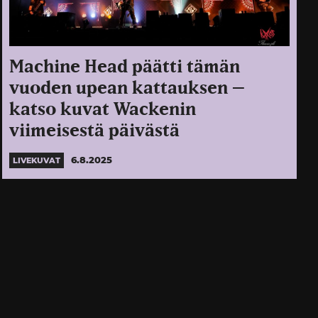
Machine Head päätti tämän
vuoden upean kattauksen –
katso kuvat Wackenin
viimeisestä päivästä
6.8.2025
LIVEKUVAT