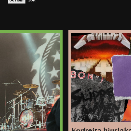
UUTISET
Korkeita hiuslaka