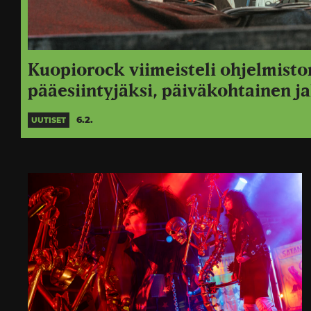
Kuopiorock viimeisteli ohjelmiston
pääesiintyjäksi, päiväkohtainen ja
6.2.
UUTISET