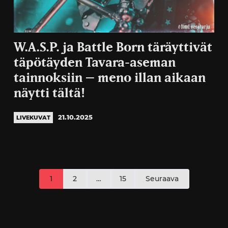
W.A.S.P. ja Battle Born täräyttivät
täpötäyden Tavara-aseman
tainnoksiin – meno illan aikaan
näytti tältä!
21.10.2025
LIVEKUVAT
Artikkelien
1
2
…
15
Seuraava
sivutus