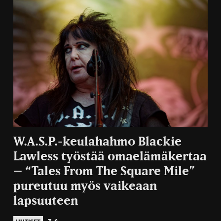
W.A.S.P.-keulahahmo Blackie
Lawless työstää omaelämäkertaa
– “Tales From The Square Mile”
pureutuu myös vaikeaan
lapsuuteen
3.4.