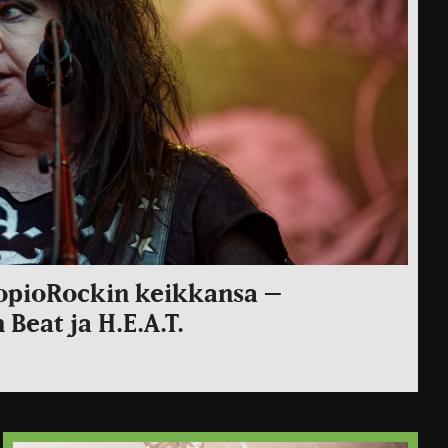
uopioRockin keikkansa –
 Beat ja H.E.A.T.