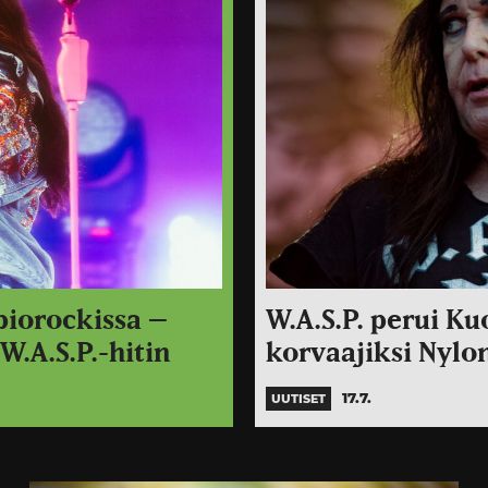
piorockissa –
W.A.S.P. perui K
W.A.S.P.-hitin
korvaajiksi Nylon
17.7.
UUTISET