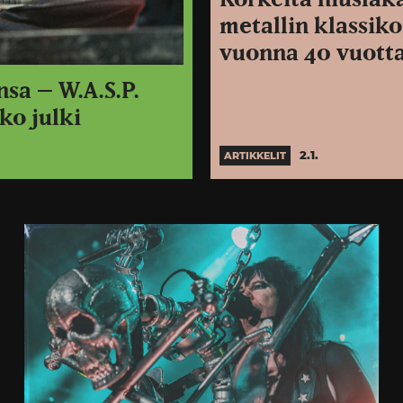
metallin klassiko
vuonna 40 vuott
sa – W.A.S.P.
ko julki
2.1.
ARTIKKELIT