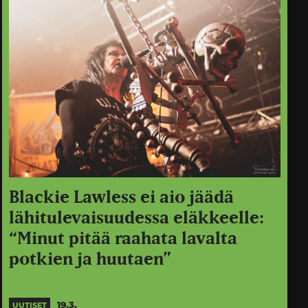
Blackie Lawless ei aio jäädä
lähitulevaisuudessa eläkkeelle:
“Minut pitää raahata lavalta
potkien ja huutaen”
19.3.
UUTISET