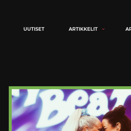
Siirry
suoraan
sisältöön
UUTISET
ARTIKKELIT
A