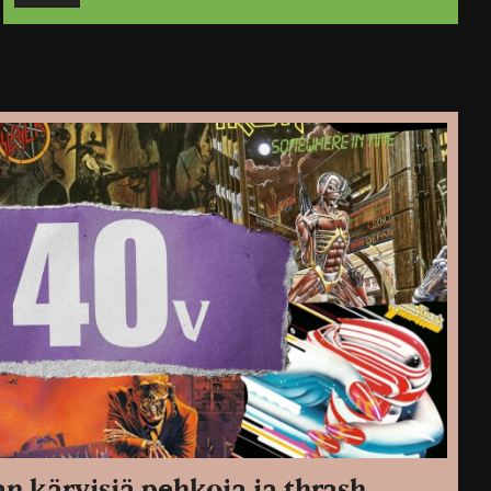
n käryisiä pehkoja ja thrash