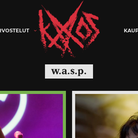
Kaaoszine
RVOSTELUT
KAU
w.a.s.p.