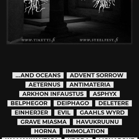
...AND OCEANS
ADVENT SORROW
AETERNUS
ANTIMATERIA
ARKHON INFAUSTUS
ASPHYX
BELPHEGOR
DEIPHAGO
DELETERE
EINHERJER
EVIL
GAAHLS WYRD
GRAVE MIASMA
HAVUKRUUNU
HORNA
IMMOLATION