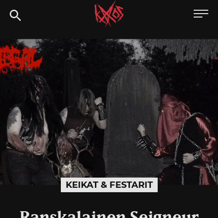
Siirry
Kaaoszine
suoraan
sisältöön
KEIKAT & FESTARIT