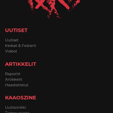
UUTISET
Uutiset
Keikat & Festarit
Videot
ARTIKKELIT
Raportit
Artikkelit
Haastattelut
KAAOSZINE
Uutisvinkki
Tietosuojasta