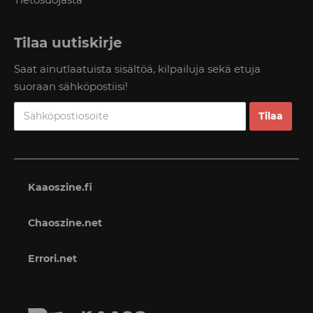
Tilaa uutiskirje
Saat ainutlaatuista sisältöä, kilpailuja sekä etuja
suoraan sähköpostiisi!
Kaaoszine.fi
Chaoszine.net
Errori.net