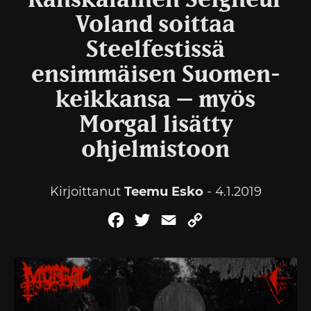
Ranskalainen Seigneur
Voland soittaa
Steelfestissä
ensimmäisen Suomen-
keikkansa – myös
Morgal lisätty
ohjelmistoon
Kirjoittanut
Teemu Esko
- 4.1.2019
Facebook
Twitter
Email
Copy
Link