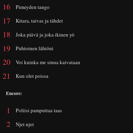
Pimeyden tango
Kitara, taivas ja tähdet
Joka päivä ja joka ikinen yö
Puhtoinen lähiöni
Voi kuinka me sinua kaivataan
Kun olet poissa
Encore:
Poliisi pamputtaa taas
Njet njet