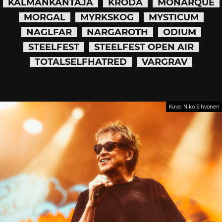
KALMANKANTAJA
KRODA
MONARQUE
MORGAL
MYRKSKOG
MYSTICUM
NAGLFAR
NARGAROTH
ODIUM
STEELFEST
STEELFEST OPEN AIR
TOTALSELFHATRED
VARGRAV
Kuva: Niko Sihvonen