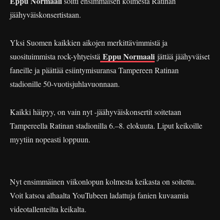
Eppu Normaali
soitti ensimmäisen kolmesta Ratinan
jäähyväiskonsertistaan.
Yksi Suomen kaikkien aikojen merkittävimmistä ja
Eppu Normaali
suosituimmista rock-yhtyeistä
jättää jäähyväiset
faneille ja päättää esiintymisuransa Tampereen Ratinan
stadionille 50-vuotisjuhlavuonnaan.
Kaikki häipyy, on vain nyt -jäähyväiskonsertit soitetaan
Tampereella Ratinan stadionilla 6.–8. elokuuta. Liput keikoille
myytiin nopeasti loppuun.
Nyt ensimmäinen viikonlopun kolmesta keikasta on soitettu.
Voit katsoa alhaalta YouTubeen ladattuja fanien kuvaamia
videotallenteilta keikalta.