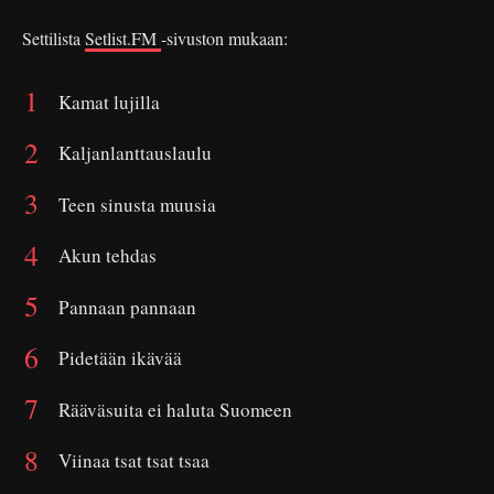
Settilista
Setlist.FM
-sivuston mukaan:
Kamat lujilla
Kaljanlanttauslaulu
Teen sinusta muusia
Akun tehdas
Pannaan pannaan
Pidetään ikävää
Rääväsuita ei haluta Suomeen
Viinaa tsat tsat tsaa