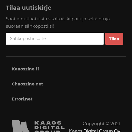
Tilaa uutiskirje
Saat ainutlaatuista sisältöä, kilpailuja sekä etuja
suoraan sähköpostiisi!
Kaaoszine.fi
Chaoszine.net
Errori.net
Copyright © 2021
Kaaos Digital Group Oy