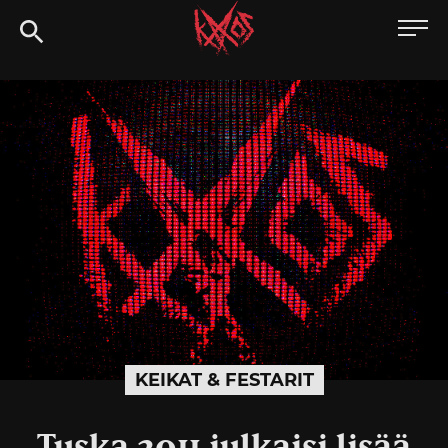
Siirry
Kaaoszine
suoraan
sisältöön
KEIKAT & FESTARIT