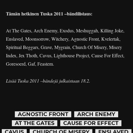
Tämän hetkinen Tuska 2011 –bändilistaus:
At The Gates, Arch Enemy, Exodus, Meshuggah, Killing Joke,
Enslaved, Moonsorrow, Witchery, Agnostic Front, Kvelertak,
Spiritual Beggars, Grave, Mygrain, Church Of Misery, Misery
Index, Jex Thoth, Cavus, Lighthouse Project, Cause For Effect,
Goresoerd, Gaf, Feastem.
Lisää Tuska 2011 –bändejä julkaistaan 18.2.
AGNOSTIC FRONT
ARCH ENEMY
AT THE GATES
CAUSE FOR EFFECT
CAVUS
CHURCH OF MISERY
ENSLAVED