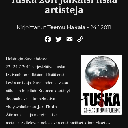
Tuska 2011 julkaisi lisää
artisteja
Kirjoittanut
Teemu Hakala
- 24.1.2011
Facebook
Twitter
Email
Copy
Link
Helsingin Suvilahdessa
22.-24.7.2011 järjestettävä Tuska-
festivaali on julkistanut lisää ensi
kesän artisteja. Suvilahden suvessa
nähdään hiljattain Suomea kiertänyt
doomahtavasti tunnelmoiva
Jex Thoth
yhdysvaltalainen
.
Äärimmäistä ja marginaalista
metallia esittelevän neloslavan ensimmäiset kiinnitykset ovat