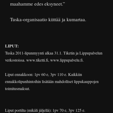
maahamme edes eksyneet.”
Tuska-organisaatio kiittää ja kumartaa.
LIPUT:
Tuska 2011-lipunmyynti alkaa 31.1. Tiketin ja Lippupalvelun
verkostoissa. www.tiketti.fi, www.lippupalvelu.fi.
Liput ennakkoon: 1pv 60 e, 3pv 110 e. Kaikkiin
ennakkolipunhintoihin lisätään mahdolliset lippukauppojen
toimitusmaksut.
Liput portilta (mikäli jäljellä): 1pv 70 e, 3pv 125 e.