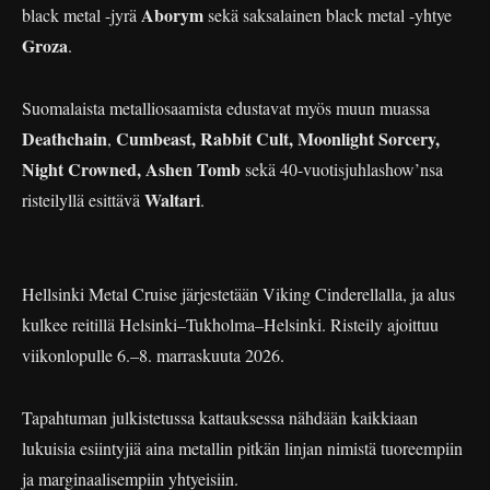
Aborym
black metal -jyrä
sekä saksalainen black metal -yhtye
Groza
.
Suomalaista metalliosaamista edustavat myös muun muassa
Deathchain
Cumbeast, Rabbit Cult, Moonlight Sorcery,
,
Night Crowned, Ashen Tomb
sekä 40-vuotisjuhlashow’nsa
Waltari
risteilyllä esittävä
.
Hellsinki Metal Cruise järjestetään Viking Cinderellalla, ja alus
kulkee reitillä Helsinki–Tukholma–Helsinki. Risteily ajoittuu
viikonlopulle 6.–8. marraskuuta 2026.
Tapahtuman julkistetussa kattauksessa nähdään kaikkiaan
lukuisia esiintyjiä aina metallin pitkän linjan nimistä tuoreempiin
ja marginaalisempiin yhtyeisiin.