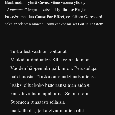
Cavus
black metal –ryhmä
, viime vuonna ylistetyn
Lighthouse Project
“Atonement”
-levyn julkaissut
,
Cause For Effect
Goresoerd
basso&rumpuduo
, eestiläinen
Gaf
Feastem
sekä grindcoren nimeen liputtavat kotimaiset
ja
.
Tuska-festivaali on voittanut
Matkailutoimittajien Kilta ry:n jakaman
Vuoden häppeninki-palkinnon. Perusteluja
palkinnosta: “Tuska on omaleimaisuutensa
lisäksi ollut koko historiansa ajan aidosti
kansainvälinen tapahtuma. Se on tuonut
Suomeen runsaasti sellaisia
matkailijoita, jotka eivät muuten olisi