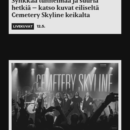
Synkkää tunnelmaa ja suuria
hetkiä – katso kuvat eiliseltä
Cemetery Skyline keikalta
12.5.
LIVEKUVAT