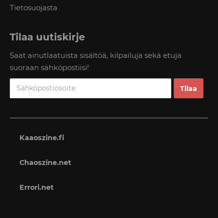
Tietosuojasta
Tilaa uutiskirje
Saat ainutlaatuista sisältöä, kilpailuja sekä etuja
suoraan sähköpostiisi!
Kaaoszine.fi
Chaoszine.net
Errori.net