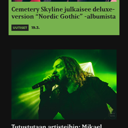
Cemetery Skyline julkaisee deluxe-
version “Nordic Gothic” -albumista
19.3.
UUTISET
Tutustutaan artisteihin: Mikael