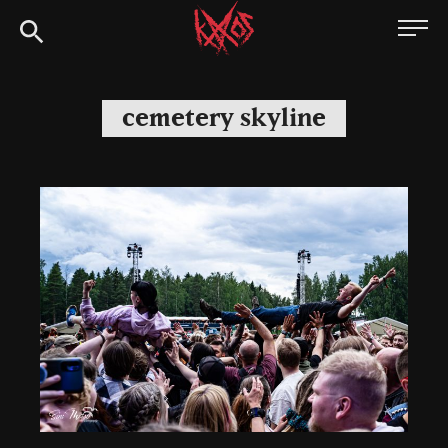
Siirry
Kaaoszine
suoraan
sisältöön
cemetery skyline