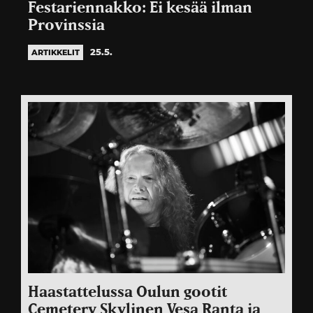
Festariennakko: Ei kesää ilman
Provinssia
25.5.
ARTIKKELIT
Haastattelussa Oulun gootit
Cemetery Skylinen Vesa Ranta ja