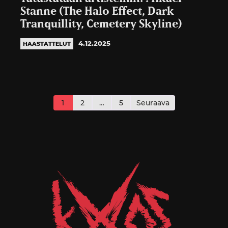
Stanne (The Halo Effect, Dark
Tranquillity, Cemetery Skyline)
4.12.2025
HAASTATTELUT
Artikkelien
sivutus
1
2
…
5
Seuraava