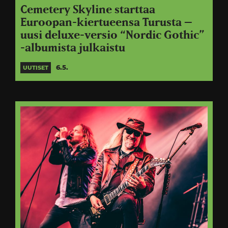
Cemetery Skyline starttaa
Euroopan-kiertueensa Turusta –
uusi deluxe-versio “Nordic Gothic”
-albumista julkaistu
6.5.
UUTISET