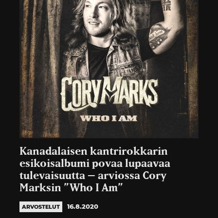
Kanadalaisen kantrirokkarin
esikoisalbumi povaa lupaavaa
tulevaisuutta – arviossa Cory
Marksin ”Who I Am”
16.8.2020
ARVOSTELUT