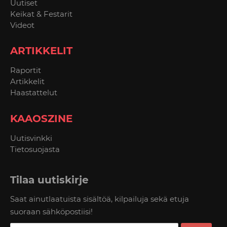
Uutiset
Keikat & Festarit
Videot
ARTIKKELIT
Raportit
Artikkelit
Haastattelut
KAAOSZINE
Uutisvinkki
Tietosuojasta
Tilaa uutiskirje
Saat ainutlaatuista sisältöä, kilpailuja sekä etuja
suoraan sähköpostiisi!