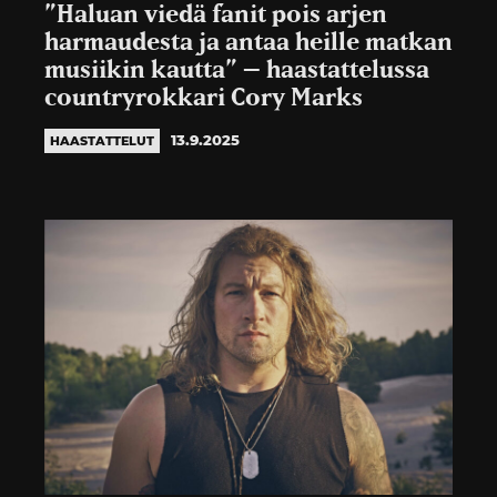
”Haluan viedä fanit pois arjen
harmaudesta ja antaa heille matkan
musiikin kautta” – haastattelussa
countryrokkari Cory Marks
13.9.2025
HAASTATTELUT