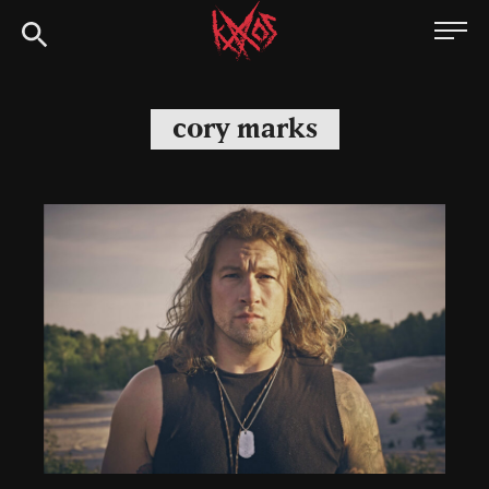
Siirry
Kaaoszine
suoraan
sisältöön
cory marks