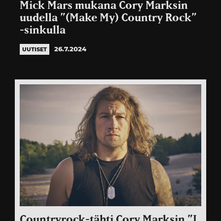
Mick Mars mukana Cory Marksin
uudella ”(Make My) Country Rock”
-sinkulla
26.7.2024
UUTISET
Countryrock-tähti Cory Marksin ”I