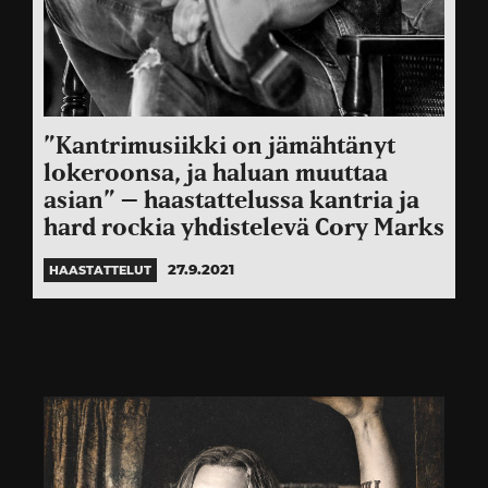
”Kantrimusiikki on jämähtänyt
lokeroonsa, ja haluan muuttaa
asian” – haastattelussa kantria ja
hard rockia yhdistelevä Cory Marks
27.9.2021
HAASTATTELUT