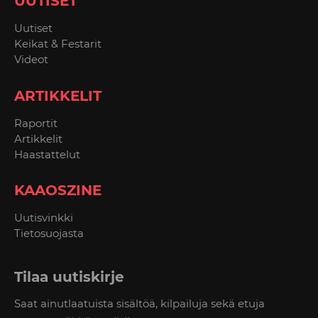
UUTISET
Uutiset
Keikat & Festarit
Videot
ARTIKKELIT
Raportit
Artikkelit
Haastattelut
KAAOSZINE
Uutisvinkki
Tietosuojasta
Tilaa uutiskirje
Saat ainutlaatuista sisältöä, kilpailuja sekä etuja