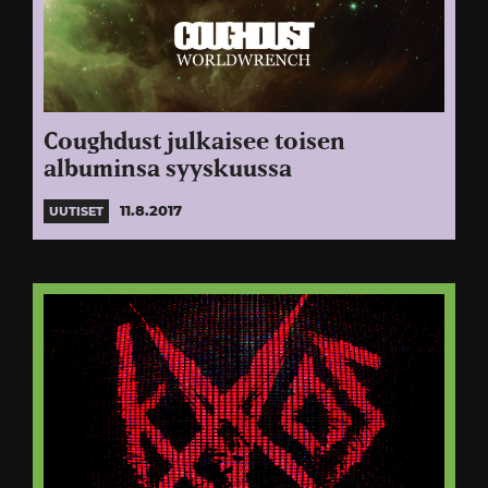
Coughdust julkaisee toisen
albuminsa syyskuussa
11.8.2017
UUTISET