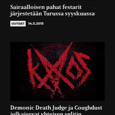
Sairaalloisen pahat festarit
järjestetään Turussa syyskuussa
14.5.2015
UUTISET
Demonic Death Judge ja Coughdust
julkaisevat yhteisen splitin