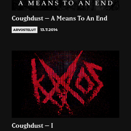
Coughdust – A Means To An End
13.7.2014
ARVOSTELUT
Coughdust – I