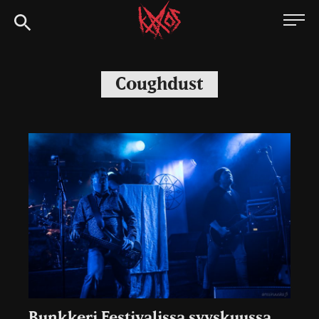
Siirry
Kaaoszine
suoraan
sisältöön
Coughdust
Bunkkeri Festivalissa syyskuussa