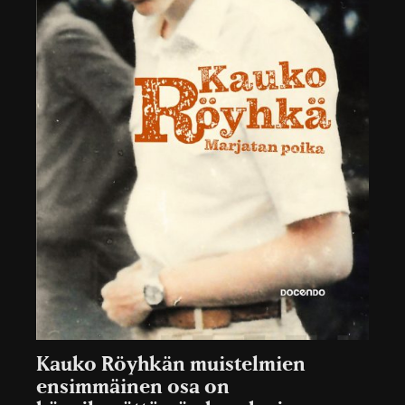
Kauko Röyhkän muistelmien
ensimmäinen osa on