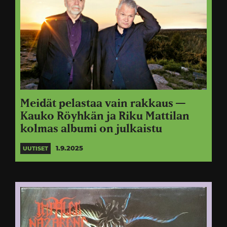
Meidät pelastaa vain rakkaus —
Kauko Röyhkän ja Riku Mattilan
kolmas albumi on julkaistu
1.9.2025
UUTISET