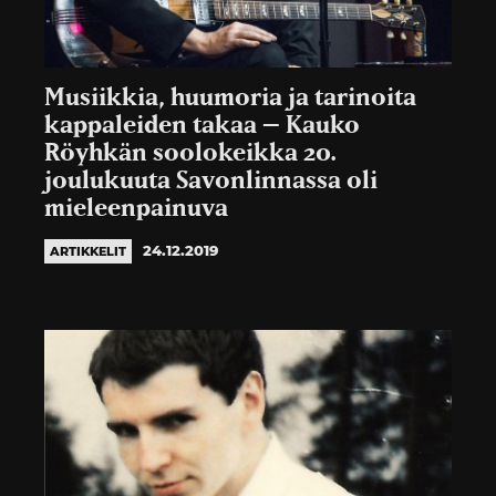
Musiikkia, huumoria ja tarinoita
kappaleiden takaa – Kauko
Röyhkän soolokeikka 20.
joulukuuta Savonlinnassa oli
mieleenpainuva
24.12.2019
ARTIKKELIT