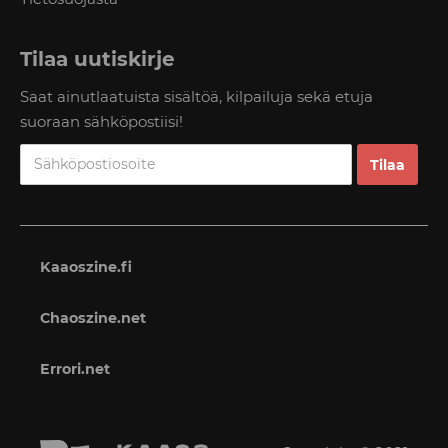
Tilaa uutiskirje
Saat ainutlaatuista sisältöä, kilpailuja sekä etuja
suoraan sähköpostiisi!
Kaaoszine.fi
Chaoszine.net
Errori.net