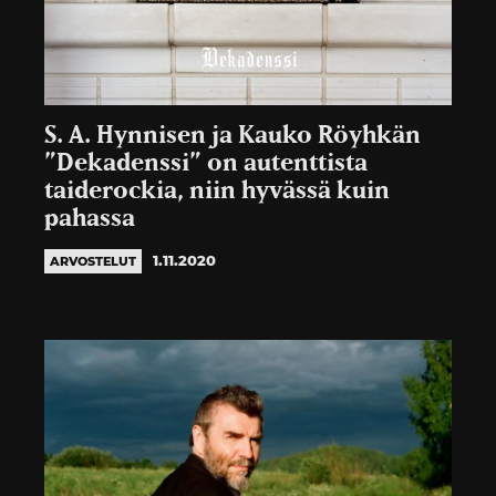
S. A. Hynnisen ja Kauko Röyhkän
”Dekadenssi” on autenttista
taiderockia, niin hyvässä kuin
pahassa
1.11.2020
ARVOSTELUT