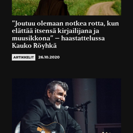
”Joutuu olemaan notkea rotta, kun
elättää itsensä kirjailijana ja
muusikkona” – haastattelussa
Kauko Röyhkä
26.10.2020
ARTIKKELIT