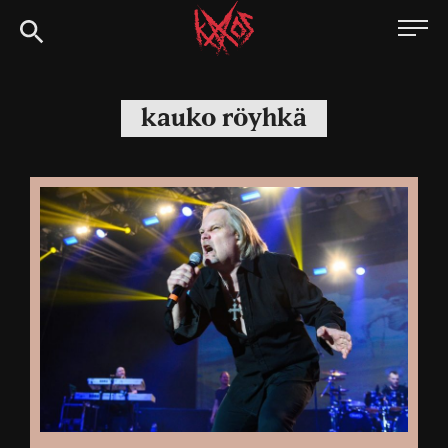
Siirry
Kaaoszine
suoraan
sisältöön
kauko röyhkä