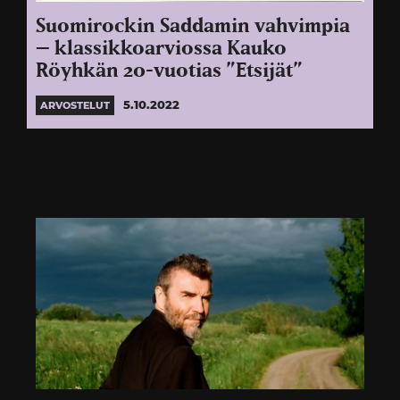
Suomirockin Saddamin vahvimpia
– klassikkoarviossa Kauko
Röyhkän 20-vuotias ”Etsijät”
5.10.2022
ARVOSTELUT