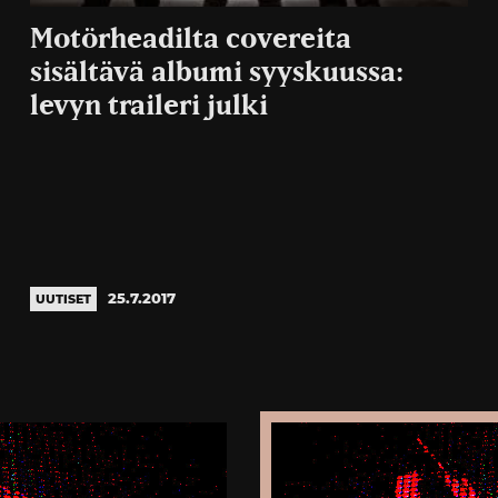
Motörheadilta covereita
sisältävä albumi syyskuussa:
levyn traileri julki
25.7.2017
UUTISET