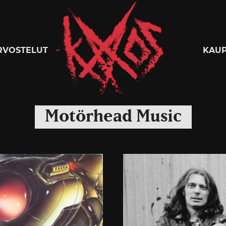
Kaaoszine
RVOSTELUT
KAU
Motörhead Music