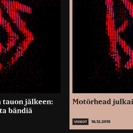
 tauon jälkeen:
Motörhead julkai
tta bändiä
16.12.2015
VIDEOT