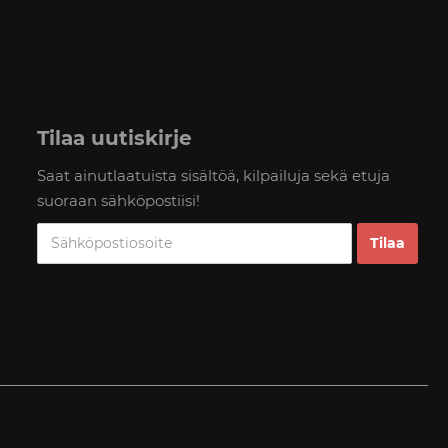
Tilaa uutiskirje
Saat ainutlaatuista sisältöä, kilpailuja sekä etuja
suoraan sähköpostiisi!