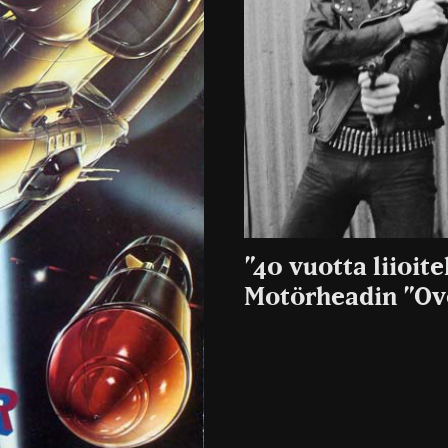
”40 vuotta liioite
Motörheadin ”Ove