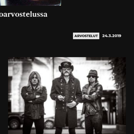
oarvostelussa
24.3.2019
ARVOSTELUT