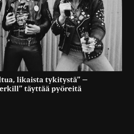
ltua, likaista tykitystä” –
rkill” täyttää pyöreitä