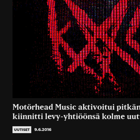
Motörhead Music aktivoitui pitkän
kiinnitti levy-yhtiöönsä kolme uu
9.6.2016
UUTISET