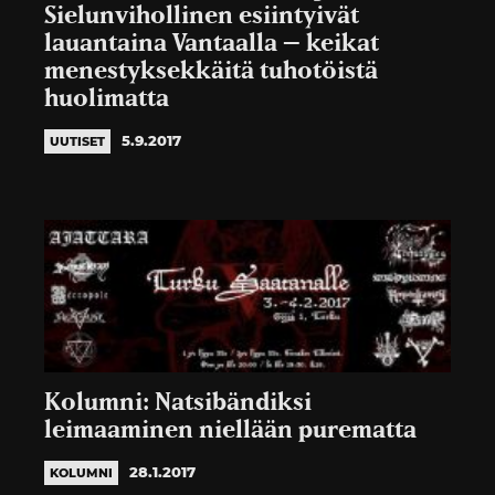
Sielunvihollinen esiintyivät
lauantaina Vantaalla – keikat
menestyksekkäitä tuhotöistä
huolimatta
5.9.2017
UUTISET
Kolumni: Natsibändiksi
leimaaminen niellään purematta
28.1.2017
KOLUMNI