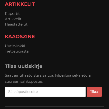
ARTIKKELIT
Raportit
Artikkelit
Haastattelut
KAAOSZINE
Uutisvinkki
Tietosuojasta
Tilaa uutiskirje
Saat ainutlaatuista sisältöä, kilpailuja sekä etuja
suoraan sähköpostiisi!