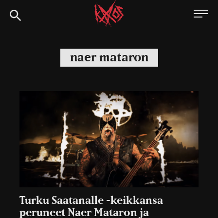
Siirry
Kaaoszine
suoraan
sisältöön
naer mataron
Turku Saatanalle -keikkansa
peruneet Naer Mataron ja