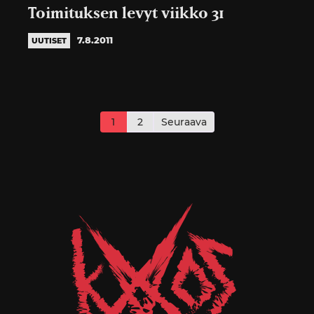
Toimituksen levyt viikko 31
7.8.2011
UUTISET
Artikkelien
sivutus
1
2
Seuraava