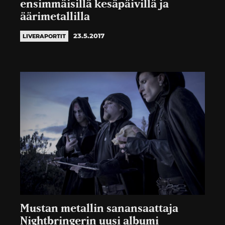
ensimmäisillä kesäpäivillä ja
äärimetallilla
23.5.2017
LIVERAPORTIT
Mustan metallin sanansaattaja
Nightbringerin uusi albumi