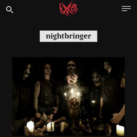
Siirry
Kaaoszine
suoraan
sisältöön
nightbringer