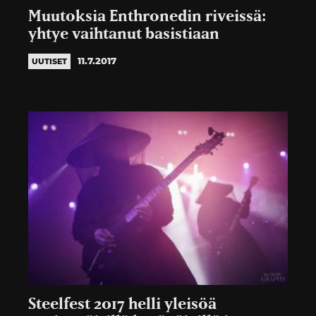
Muutoksia Enthronedin riveissä:
yhtye vaihtanut basistiaan
11.7.2017
UUTISET
Steelfest 2017 helli yleisöä