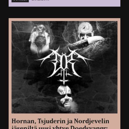
Hornan, Tsjuderin ja Nordjevelin
jäseniltä uusi yhtye Doedsvangr: