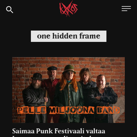
Siirry
Kaaoszine
suoraan
sisältöön
one hidden frame
Saimaa Punk Festivaali valtaa