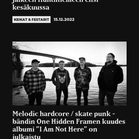
kesäkuussa
15.12.2022
KEIKAT & FESTARIT
Melodic hardcore / skate punk -
bändin One Hidden Framen kuudes
albumi ”I Am Not Here” on
julkaistu