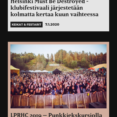
Helsinki Must Be Destroyed -
klubifestivaali järjestetään
kolmatta kertaa kuun vaihteessa
7.1.2020
KEIKAT & FESTARIT
LPRHC 2019 – Punkkiekskursiolla