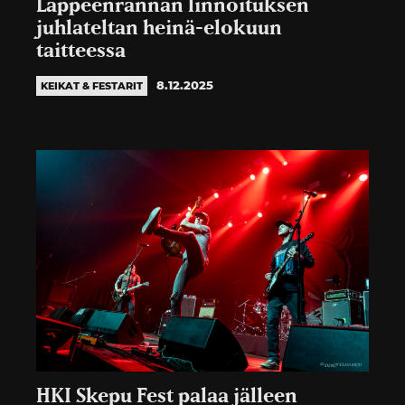
Lappeenrannan linnoituksen
juhlateltan heinä-elokuun
taitteessa
8.12.2025
KEIKAT & FESTARIT
HKI Skepu Fest palaa jälleen