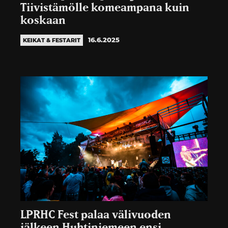
Tiivistämölle komeampana kuin
koskaan
16.6.2025
KEIKAT & FESTARIT
LPRHC Fest palaa välivuoden
jälkeen Huhtiniemeen ensi