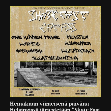
Heinäkuun viimeisenä päivänä
Helsingissä järjestetään ”Skate Fast