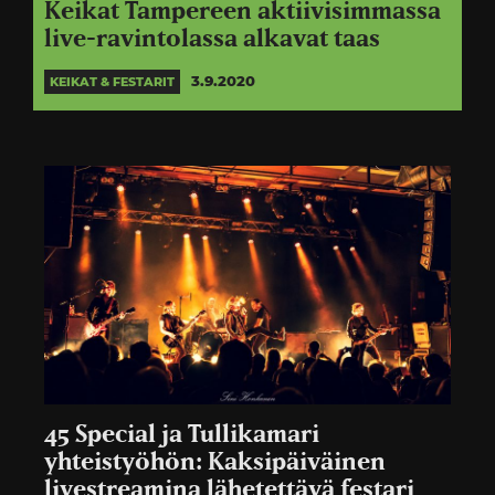
Keikat Tampereen aktiivisimmassa
live-ravintolassa alkavat taas
3.9.2020
KEIKAT & FESTARIT
45 Special ja Tullikamari
yhteistyöhön: Kaksipäiväinen
livestreamina lähetettävä festari