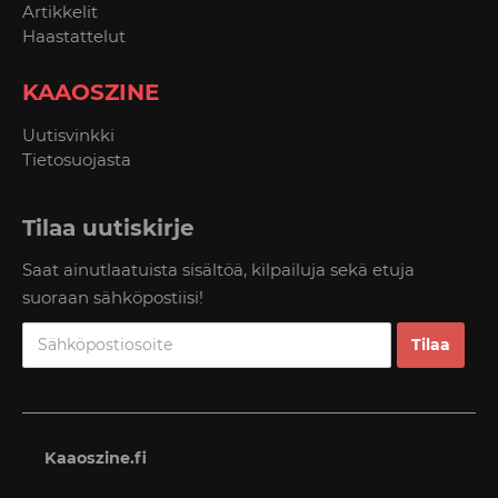
Artikkelit
Haastattelut
KAAOSZINE
Uutisvinkki
Tietosuojasta
Tilaa uutiskirje
Saat ainutlaatuista sisältöä, kilpailuja sekä etuja
suoraan sähköpostiisi!
Kaaoszine.fi