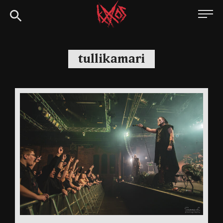
Siirry
Kaaoszine
suoraan
sisältöön
tullikamari