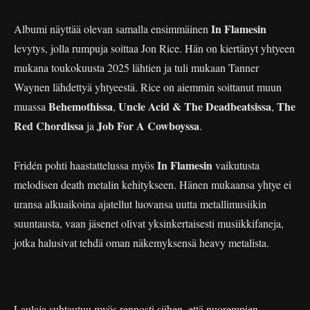
In Flamesin
Albumi näyttää olevan samalla ensimmäinen
levytys, jolla rumpuja soittaa Jon Rice. Hän on kiertänyt yhtyeen
mukana toukokuusta 2025 lähtien ja tuli mukaan Tanner
Waynen lähdettyä yhtyeestä. Rice on aiemmin soittanut muun
Behemothissa
Uncle Acid & The Deadbeatsissa
The
muassa
,
,
Red Chordissa
Job For A Cowboyssa
ja
.
In Flamesin
Fridén pohti haastattelussa myös
vaikutusta
melodisen death metalin kehitykseen. Hänen mukaansa yhtye ei
uransa alkuaikoina ajatellut luovansa uutta metallimusiikin
suuntausta, vaan jäsenet olivat yksinkertaisesti musiikkifaneja,
jotka halusivat tehdä oman näkemyksensä heavy metalista.
Laulaja suhtautuu myös rennosti siihen, että nuorempien