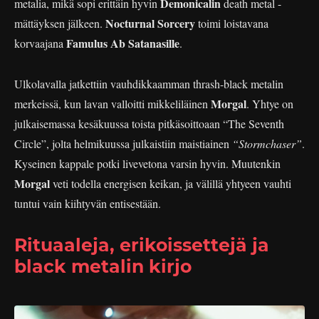
Demonicalin
metalia, mikä sopi erittäin hyvin
death metal -
Nocturnal Sorcery
mättäyksen jälkeen.
toimi loistavana
Famulus Ab Satanasille
korvaajana
.
Ulkolavalla jatkettiin vauhdikkaamman thrash-black metalin
Morgal
merkeissä, kun lavan valloitti mikkeliläinen
. Yhtye on
julkaisemassa kesäkuussa toista pitkäsoittoaan “The Seventh
Circle”, jolta helmikuussa julkaistiin maistiainen
“Stormchaser”
.
Kyseinen kappale potki livevetona varsin hyvin. Muutenkin
Morgal
veti todella energisen keikan, ja välillä yhtyeen vauhti
tuntui vain kiihtyvän entisestään.
Rituaaleja, erikoissettejä ja
black metalin kirjo