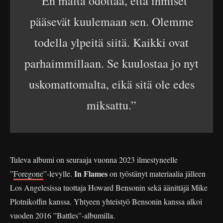
”En malta odottaa, että ihmiset
pääsevät kuulemaan sen. Olemme
todella ylpeitä siitä. Kaikki ovat
parhaimmillaan. Se kuulostaa jo nyt
uskomattomalta, eikä sitä ole edes
miksattu.”
Tuleva albumi on seuraaja vuonna 2023 ilmestyneelle
In Flames
”
Foregone
”-levylle.
on työstänyt materiaalia jälleen
Los Angelesissa tuottaja Howard Bensonin sekä äänittäjä Mike
Plotnikoffin kanssa. Yhtyeen yhteistyö Bensonin kanssa alkoi
vuoden 2016 ”Battles”-albumilla.