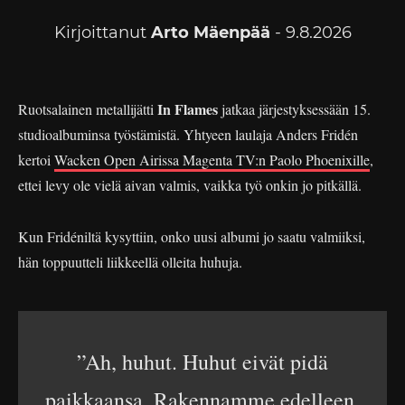
Kirjoittanut
Arto Mäenpää
- 9.8.2026
In Flames
Ruotsalainen metallijätti
jatkaa järjestyksessään 15.
studioalbuminsa työstämistä. Yhtyeen laulaja Anders Fridén
kertoi
Wacken Open Airissa Magenta TV:n Paolo Phoenixille
,
ettei levy ole vielä aivan valmis, vaikka työ onkin jo pitkällä.
Kun Fridéniltä kysyttiin, onko uusi albumi jo saatu valmiiksi,
hän toppuutteli liikkeellä olleita huhuja.
”Ah, huhut. Huhut eivät pidä
paikkaansa. Rakennamme edelleen,