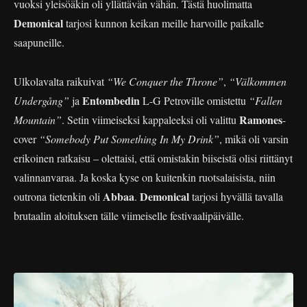
vuoksi yleisöäkin oli yllättävän vähän. Tästä huolimatta
Demonical
tarjosi kunnon keikan meille harvoille paikalle
saapuneille.
Ulkolavalta raikuivat
“We Conquer the Throne”
,
“Välkommen
Entombedin
Undergång”
ja
L-G Petroville omistettu
“Fallen
Ramones
Mountain”
. Setin viimeiseksi kappaleeksi oli valittu
-
cover
“Somebody Put Something In My Drink”
, mikä oli varsin
erikoinen ratkaisu – olettaisi, että omistakin biiseistä olisi riittänyt
valinnanvaraa. Ja koska kyse on kuitenkin ruotsalaisista, niin
Abbaa
Demonical
outrona tietenkin oli
.
tarjosi hyvällä tavalla
brutaalin aloituksen tälle viimeiselle festivaalipäivälle.