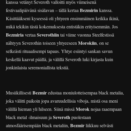
kanssa vetänyt Severoth valloitti myös viimeisenä
Bezmirin
festivaalipäivänä sisälavan – tällä kertaa
kanssa.
Käsittääkseni kyseessä oli yhtyeen ensimmäinen keikka ikinä,
mikä tekikin tästä kokemuksesta entistäkin erityisemmän. Jos
Bezmiria
Severothiin
vertaa
tai viime vuonna Steelfestissä
Morokiin
nähtyyn Severothin toiseen yhtyeeseen
, on se
selkeästi rituaalisempi tapaus. Yhtye esiintyi sankan savun
keskellä kaavut päällä, ja välillä Severoth luki kirjasta kuin
jonkinlaista seremoniallista tekstiä.
Bezmir
Musiikillisesti
edustaa moniulotteisempaa black metalia,
joka välitti paikoin jopa avaruudellisia viboja, mistä osa meni
Morok
välillä hieman yli hilseen. Siinä missä
nojaa raaempaan
Severoth
black metal -ilmaisuun ja
puolestaan
Bezmir
atmosfäärisempään black metaliin,
liikkuu selvästi