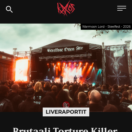
Siirry
Kaaoszine
suoraan
sisältöön
Warmoon Lord - Steelfest - 2026
LIVERAPORTIT