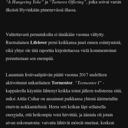
“A Hungering Yoke”
ja
“Tartaros Offering”
, jotka soivat varsin
ilkeästi Hyvinkään pimenevässä illassa.
Valitettavasti peruutuksilta ei tänäkään vuonna vältytty.
Lifelover
Ruotsalainen
perui keikkansa juuri ennen esiintymistä,
eikä yhtye ole tätä raporttia kirjoitettaessa vielä kommentoinut
peruutustaan sen enempää.
Lauantain festivaalipäivän päätti vuonna 2017 uudelleen
Tormentor
aktivoitunut unkarilainen
.
“Tormentor I”
-
kappaleella käyntiin lähtenyt keikka toimi jälleen todisteena siitä,
miksi Attila Csihar on ansainnut paikkansa yhtenä äärimetallin
eturivin nokkamiehistä. Herra veti keikan läpi sellaisella
energialla, että heikompia voisi hirvittää, ja ääniala oli jotain
aivan uskomatonta: vaivatta lähtivät möreät murinat, korkeat