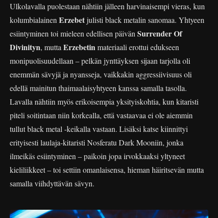
Ulkolavalla puolestaan nähtiin jälleen harvinaisempi vieras, kun
Erzebet
kolumbialainen
julisti black metalin sanomaa. Yhtyeen
Surrender Of
esiintyminen toi mieleen edellisen päivän
Divinityn
Erzebetin
, mutta
materiaali erottui edukseen
monipuolisuudellaan – pelkän jynttäyksen sijaan tarjolla oli
enemmän sävyjä ja nyansseja, vaikkakin aggressiivisuus oli
edellä mainitun thaimaalaisyhtyeen kanssa samalla tasolla.
Lavalla nähtiin myös erikoisempia yksityiskohtia, kun kitaristi
piteli soitintaan niin korkealla, että vastaavaa ei ole aiemmin
tullut black metal -keikalla vastaan. Lisäksi katse kiinnittyi
erityisesti laulaja-kitaristi Nosferatu Dark Mooniin, jonka
ilmeikäs esiintyminen – paikoin jopa irvokkaaksi yltyneet
kieliliikkeet – toi settiin omanlaisensa, hieman häiritsevän mutta
samalla viihdyttävän sävyn.