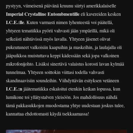
pystyyn, viimeisenä päivänä kruunu siirtyi amerikkalaiselle
Imperial Crystalline Entombmentille
eli kavereiden kesken
I.C.E.:lle
. Kuten varmasti nimen lyhenteestä voi päätellä,
yhtyeen tematiikka pyörii vahvasti jään ympärillä, mikä oli
selkeästi nähtävissä myös lavalla. Yhtyeen jäsenet olivat
pukeutuneet valkoisiin kaapuihin ja maskeihin, ja laulajalla oli
jääpuikkoa muistuttava keppi kädessään sekä jopa valkoinen
mikrofonijohto. Lisäksi sinertävä valaistus korosti lavan kylmää
tunnelmaa. Yhtyeen soittokin viittasi todella vahvasti
skandinaavisiin soundeihin. Viihdyttävän esityksen vetäneen
I.C.E.:n
jäätematiikka eskaloitui etenkin keikan lopussa, kun
lumikone toi yllätystalven yleisöön. Jos mahdollisuus nähdä
tämä pakkasukkojen muodostama yhtye uudestaan joskus tulee,
kannattaa ehdottomasti käydä tsekkaamassa!