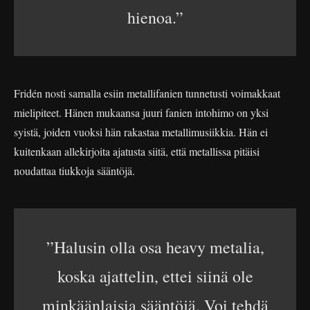
hienoa.”
Fridén nosti samalla esiin metallifanien tunnetusti voimakkaat
mielipiteet. Hänen mukaansa juuri fanien intohimo on yksi
syistä, joiden vuoksi hän rakastaa metallimusiikkia. Hän ei
kuitenkaan allekirjoita ajatusta siitä, että metallissa pitäisi
noudattaa tiukkoja sääntöjä.
”Halusin olla osa heavy metalia,
koska ajattelin, ettei siinä ole
minkäänlaisia sääntöjä. Voi tehdä