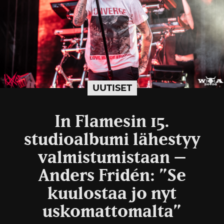
UUTISET
In Flamesin 15.
studioalbumi lähestyy
valmistumistaan –
Anders Fridén: ”Se
kuulostaa jo nyt
uskomattomalta”