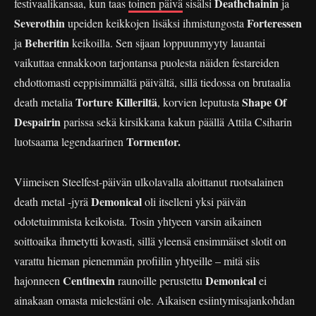
Deathchainin
festivaalikansaa, kun taas
toinen päivä
sisälsi
ja
Severothin
Forteressen
upeiden keikkojen lisäksi ihmistungosta
Beheritin
ja
keikoilla. Sen sijaan loppuunmyyty lauantai
vaikuttaa ennakkoon tarjontansa puolesta näiden festareiden
ehdottomasti eeppisimmältä päivältä, sillä tiedossa on brutaalia
Torture Killeriltä
Shape Of
death metalia
, korvien leputusta
Despairin
parissa sekä kirsikkana kakun päällä Attila Csiharin
Tormentor.
luotsaama legendaarinen
Viimeisen Steelfest-päivän ulkolavalla aloittanut ruotsalainen
Demonical
death metal -jyrä
oli itselleni yksi päivän
odotetuimmista keikoista. Tosin yhtyeen varsin aikainen
soittoaika ihmetytti kovasti, sillä yleensä ensimmäiset slotit on
varattu hieman pienemmän profiilin yhtyeille – mitä siis
Centinexin
Demonical
hajonneen
raunoille perustettu
ei
ainakaan omasta mielestäni ole. Aikaisen esiintymisajankohdan