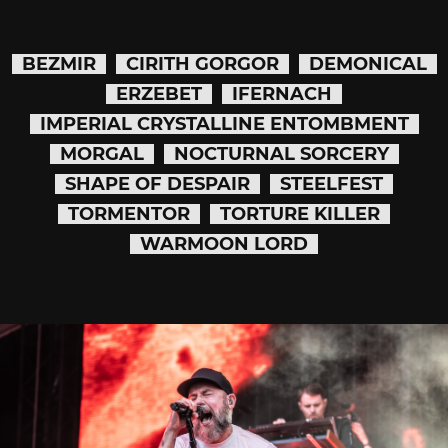
BEZMIR
CIRITH GORGOR
DEMONICAL
ERZEBET
IFERNACH
IMPERIAL CRYSTALLINE ENTOMBMENT
MORGAL
NOCTURNAL SORCERY
SHAPE OF DESPAIR
STEELFEST
TORMENTOR
TORTURE KILLER
WARMOON LORD