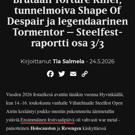
Brutaali Torture Killer,
tunnelmoiva Shape Of
Despair ja legendaarinen
Tormentor – Steelfest-
raportti osa 3/3
Kirjoittanut
Tia Salmela
- 24.5.2026
Facebook
Twitter
Email
Copy
Link
Vuoden 2026 festarikesä avattiin tänäkin vuonna Hyvinkäällä,
kun 14.-16. toukokuuta vanhalle Villatehtaalle Steelfest Open
Airiin kerääntyi joukko mustiin pukeutuneita äärimetallin
ystäviä.
Ensimmäinen festivaalipäivä
oli vahvasti war metal -
Holocauston
Revengen
painotteinen
ja
käskyttäessä