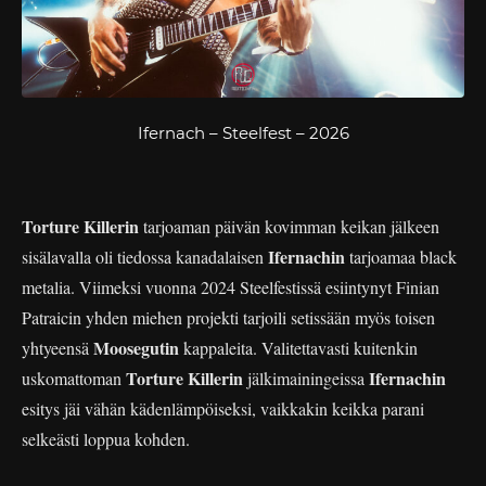
Ifernach – Steelfest – 2026
Torture Killerin
tarjoaman päivän kovimman keikan jälkeen
Ifernachin
sisälavalla oli tiedossa kanadalaisen
tarjoamaa black
metalia. Viimeksi vuonna 2024 Steelfestissä esiintynyt Finian
Patraicin yhden miehen projekti tarjoili setissään myös toisen
Moosegutin
yhtyeensä
kappaleita. Valitettavasti kuitenkin
Torture Killerin
Ifernachin
uskomattoman
jälkimainingeissa
esitys jäi vähän kädenlämpöiseksi, vaikkakin keikka parani
selkeästi loppua kohden.