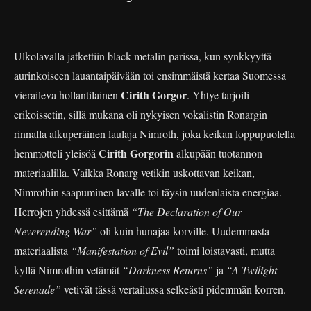
Ulkolavalla jatkettiin black metalin parissa, kun synkkyyttä
aurinkoiseen lauantaipäivään toi ensimmäistä kertaa Suomessa
Cirith Gorgor
vieraileva hollantilainen
. Yhtye tarjoili
erikoissetin, sillä mukana oli nykyisen vokalistin Ronargin
rinnalla alkuperäinen laulaja Nimroth, joka keikan loppupuolella
Cirith Gorgorin
hemmotteli yleisöä
alkupään tuotannon
materiaalilla. Vaikka Ronarg vetikin uskottavan keikan,
Nimrothin saapuminen lavalle toi täysin uudenlaista energiaa.
Herrojen yhdessä esittämä
“The Declaration of Our
Neverending War”
oli kuin hunajaa korville. Uudemmasta
materiaalista
“Manifestation of Evil”
toimi loistavasti, mutta
kyllä Nimrothin vetämät
“Darkness Returns”
ja
“A Twilight
Serenade”
vetivät tässä vertailussa selkeästi pidemmän korren.