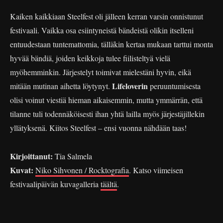
Kaiken kaikkiaan Steelfest oli jälleen kerran varsin onnistunut
festivaali. Vaikka osa esiintyneistä bändeistä olikin itselleni
entuudestaan tuntemattomia, tälläkin kertaa mukaan tarttui monta
hyvää bändiä, joiden keikkoja tulee fiilisteltyä vielä
myöhemminkin. Järjestelyt toimivat mielestäni hyvin, eikä
Lifeloverin
mitään mutinan aihetta löytynyt.
peruuntumisesta
olisi voinut viestiä hieman aikaisemmin, mutta ymmärrän, että
tilanne tuli todennäköisesti ihan yhtä lailla myös järjestäjillekin
yllätyksenä. Kiitos Steelfest – ensi vuonna nähdään taas!
Kirjoittanut:
Tia Salmela
Kuvat:
Niko Sihvonen / Rocktografia
. Katso viimeisen
festivaalipäivän kuvagalleria
täältä
.