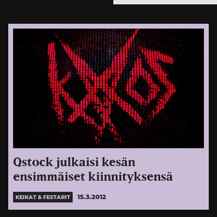
Qstock julkaisi kesän
ensimmäiset kiinnityksensä
15.3.2012
KEIKAT & FESTARIT