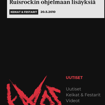
Ruisrockin ohjelmaan lisäyksiä
20.5.2010
KEIKAT & FESTARIT
UUTISET
Uutiset
Keikat & Festarit
Videot