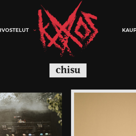
Kaaoszine
RVOSTELUT
KAU
chisu