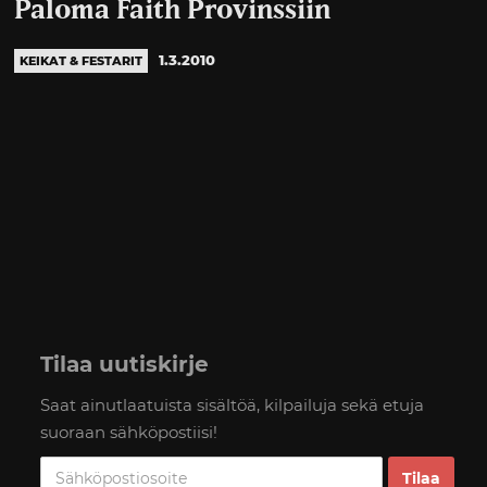
Paloma Faith Provinssiin
1.3.2010
KEIKAT & FESTARIT
Tilaa uutiskirje
Saat ainutlaatuista sisältöä, kilpailuja sekä etuja
suoraan sähköpostiisi!