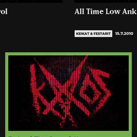
rol
All Time Low An
15.7.2010
KEIKAT & FESTARIT