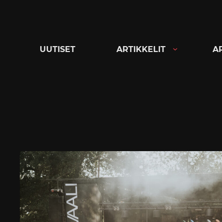
Siirry
suoraan
sisältöön
UUTISET
ARTIKKELIT
A