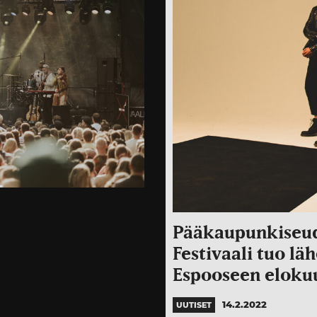
Pääkaupunkiseudu
Festivaali tuo lä
Espooseen eloku
14.2.2022
UUTISET