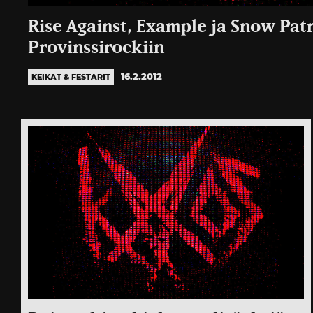
Rise Against, Example ja Snow Pat
Provinssirockiin
16.2.2012
KEIKAT & FESTARIT