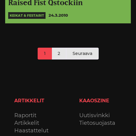
Raised Fist Qstockiin
24.3.2010
KEIKAT & FESTARIT
Artikkelien
1
2
Seuraava
sivutus
ARTIKKELIT
KAAOSZINE
Raportit
Uutisvinkki
Artikkelit
Tietosuojasta
Haastattelut