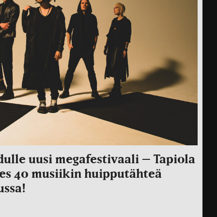
lle uusi megafestivaali – Tapiola
hes 40 musiikin huipputähteä
ussa!