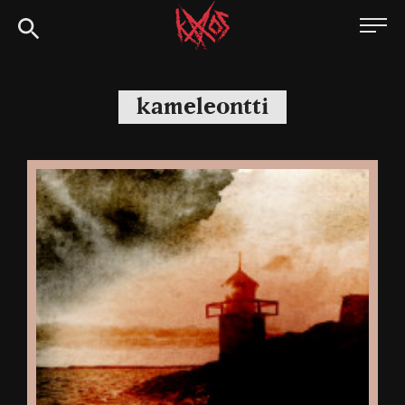
Siirry
Kaaoszine
suoraan
sisältöön
kameleontti