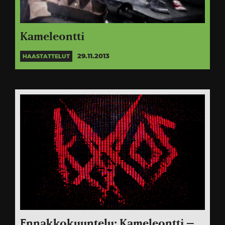
Kameleontti
29.11.2013
HAASTATTELUT
Ennakkokuuntelu: Kameleontti –