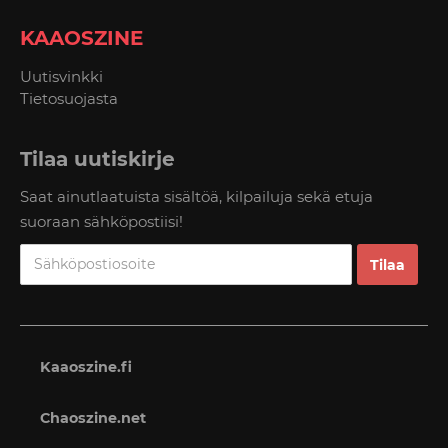
KAAOSZINE
Uutisvinkki
Tietosuojasta
Tilaa uutiskirje
Saat ainutlaatuista sisältöä, kilpailuja sekä etuja
suoraan sähköpostiisi!
Kaaoszine.fi
Chaoszine.net