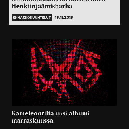
Henkiinjäämisharha
18.11.2013
ENNAKKOKUUNTELUT
Kameleontilta uusi albumi
marraskuussa